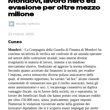
Mondovì, lavoro nero ed
evasione per oltre mezzo
milione
23 marzo 2020
Cuneo
Mondovì
- La Compagnia della Guardia di Finanza di Mondovì ha
concluso un'attività di verifica nei confronti di un’azienda operante
nel settore delle costruzioni stradali: sono emerse diverse
irregolarità in materia di lavoro, insieme a un insidioso
meccanismo elusivo, finalizzato ad aggirare la norma tributaria.
Secondo quanto accertato dai finanzieri la società, per evadere
l’imposta, aveva sottoscritto diverse polizze assicurative delle
quali, al momento opportuno, ha variato “ad hoc” alcune clausole
consentendo di remunerare non già il rischio assicurato, bensì gli
stessi amministratori e soci. L’escamotage consentiva un duplice
vantaggio fiscale, sia in favore della società, sia e soprattutto, in
favore dei beneficiari finali che hanno potuto così intascare redditi
per oltre 150.000 euro, senza, praticamente, pagare imposte.
Numerose le violazioni riscontrate anche nella gestione dei
lavoratori dipendenti che si è scoperto essere impiegati per molte