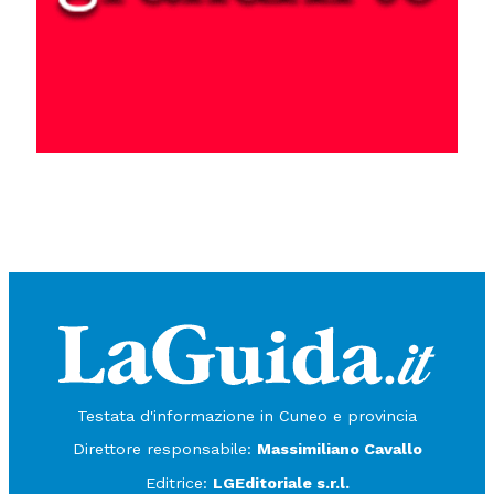
Testata d'informazione in Cuneo e provincia
Direttore responsabile:
Massimiliano Cavallo
Editrice:
LGEditoriale s.r.l.