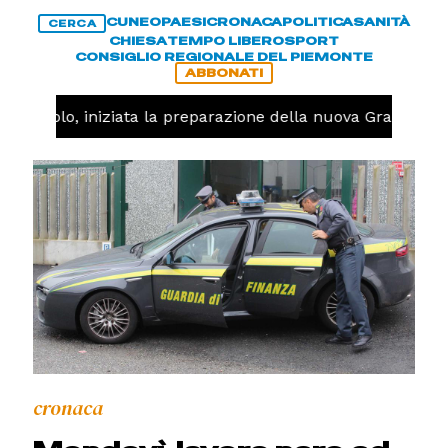
CUNEO
PAESI
CRONACA
POLITICA
SANITÀ
CERCA
CHIESA
TEMPO LIBERO
SPORT
CONSIGLIO REGIONALE DEL PIEMONTE
ABBONATI
Pallavolo, iniziata la preparazione della nuova Granda Vol
cronaca