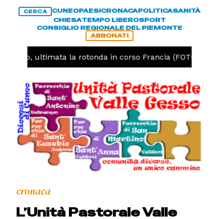
CUNEO
PAESI
CRONACA
POLITICA
SANITÀ
CERCA
CHIESA
TEMPO LIBERO
SPORT
CONSIGLIO REGIONALE DEL PIEMONTE
ABBONATI
Cuneo, ultimata la rotonda in corso Francia (FOTO)
cronaca
L’Unità Pastorale Valle