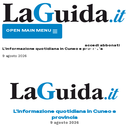
OPEN MAIN MENU
HOME
CONTATTI
accedi
abbonati
L'informazione quotidiana in Cuneo e provincia
9 agosto 2026
L'informazione quotidiana in Cuneo e
provincia
9 agosto 2026