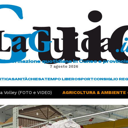
L'informazione quotidiana in Cuneo e provinci
7 agosto 2026
ITICA
SANITÀ
CHIESA
TEMPO LIBERO
SPORT
CONSIGLIO RE
Volley (FOTO e VIDEO)
AGRICOLTURA & AMBIENTE -
S