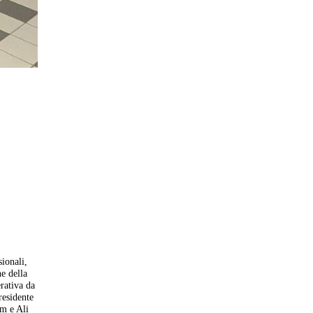
sionali,
ne della
rativa da
residente
em e Ali