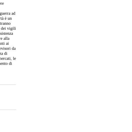
ere
oguerra ad
rtà è un
otranno
dei vigili
sistenza
re alla
nti ai
evisori da
za di
ercati, le
mento di