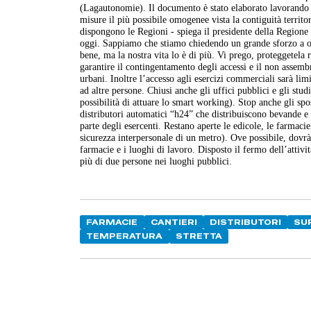
(Lagautonomie). Il documento è stato elaborato lavorando t
misure il più possibile omogenee vista la contiguità territo
dispongono le Regioni - spiega il presidente della Region
oggi. Sappiamo che stiamo chiedendo un grande sforzo a ogn
bene, ma la nostra vita lo è di più. Vi prego, proteggetela 
garantire il contingentamento degli accessi e il non assembr
urbani. Inoltre l’accesso agli esercizi commerciali sarà li
ad altre persone. Chiusi anche gli uffici pubblici e gli studi 
possibilità di attuare lo smart working). Stop anche gli spo
distributori automatici “h24” che distribuiscono bevande e 
parte degli esercenti. Restano aperte le edicole, le farmacie
sicurezza interpersonale di un metro). Ove possibile, dovrà 
farmacie e i luoghi di lavoro. Disposto il fermo dell’attivit
più di due persone nei luoghi pubblici.
FARMACIE
CANTIERI
DISTRIBUTORI
SU
TEMPERATURA
STRETTA