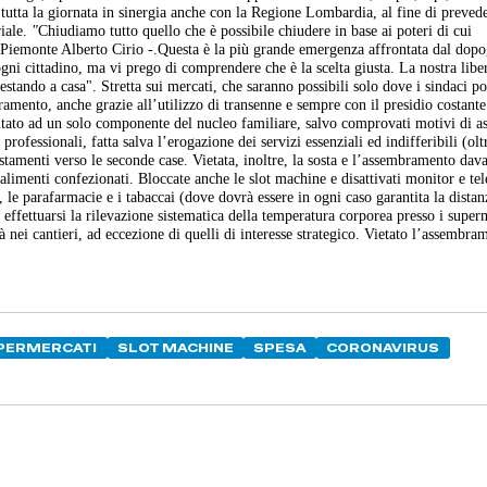
utta la giornata in sinergia anche con la Regione Lombardia, al fine di preved
riale.
"
Chiudiamo tutto quello che è possibile chiudere in base ai poteri di cui
e Piemonte Alberto Cirio -.Questa è la più grande emergenza affrontata dal dop
i cittadino, ma vi prego di comprendere che è la scelta giusta. La nostra libe
restando a casa". Stretta sui mercati, che saranno possibili solo dove i sindaci p
amento, anche grazie all’utilizzo di transenne e sempre con il presidio costante 
mitato ad un solo componente del nucleo familiare, salvo comprovati motivi di as
professionali, fatta salva l’erogazione dei servizi essenziali ed indifferibili (olt
stamenti verso le seconde case. Vietata, inoltre, la sosta e l’assembramento dava
alimenti confezionati. Bloccate anche le slot machine e disattivati monitor e tel
, le parafarmacie e i tabaccai (dove dovrà essere in ogni caso garantita la distan
effettuarsi la rilevazione sistematica della temperatura corporea presso i superm
à nei cantieri, ad eccezione di quelli di interesse strategico. Vietato l’assembra
PERMERCATI
SLOT MACHINE
SPESA
CORONAVIRUS