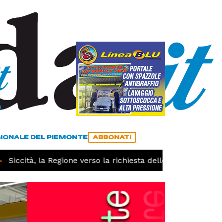
a
ACCEDI
ABBONATI
GIONALE DEL PIEMONTE
ABBONATI
iccità, la Regione verso la richiesta dello stato di calamit