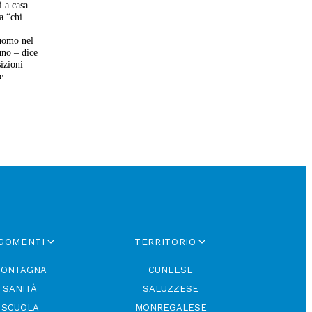
i a casa.
a “chi
 uomo nel
uno – dice
sizioni
e
GOMENTI
TERRITORIO
ONTAGNA
CUNEESE
SANITÀ
SALUZZESE
SCUOLA
MONREGALESE