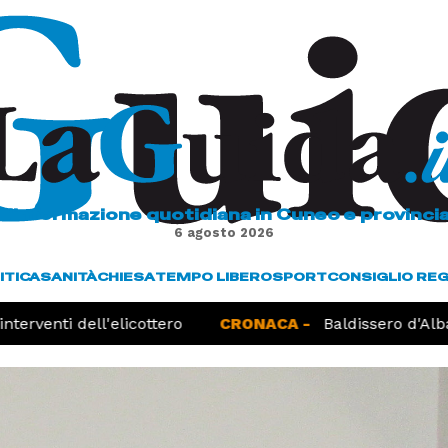
L'informazione quotidiana in Cuneo e provinci
6 agosto 2026
ITICA
SANITÀ
CHIESA
TEMPO LIBERO
SPORT
CONSIGLIO RE
erventi dell'elicottero
CRONACA -
Baldissero d'Alba, 