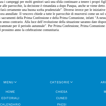
enza i campeggi per molti genitori sarà una sfida continuare a tenere i propri figl
te alle parrocchie, la decisione è rimandata a dopo Pasqua, anche se viene detto 
 e farà certamente una buona scelta prudenziale”. Diverso invece per le iniziative
’ora annullate. Il vescovo chiede a tutte le parrocchie di muoversi come un sol
 dei sacramenti della Prima Confessione e della Prima Comunione, infatti “A ness
in senso contrario. Alla luce dell’evoluzione della situazione saranno date dispo
ogrammate per il periodo autunnale”. Per Prima Confessione, Prima Comunione 
al prossimo anno la celebrazione comunitaria.
MENU
CATEGORIE
AR
HOME
CHIESA
M
EDITORIALI
CUNEO
CALENDARIO
PAESI