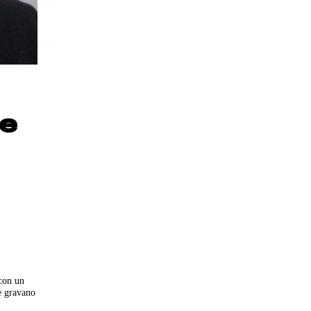
me
 con un
he gravano