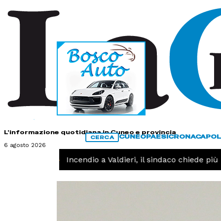
HOME
CONTATTI
L'informazione quotidiana in Cuneo e provincia
CUNEO
PAESI
CRONACA
POL
CERCA
6 agosto 2026
CRONACA -
Incendio a Valdieri, il sindaco chiede più int