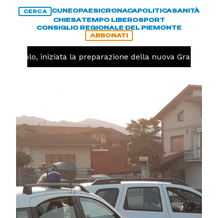
CUNEO
PAESI
CRONACA
POLITICA
SANITÀ
CERCA
CHIESA
TEMPO LIBERO
SPORT
CONSIGLIO REGIONALE DEL PIEMONTE
ABBONATI
allavolo, iniziata la preparazione della nuova Granda Vol