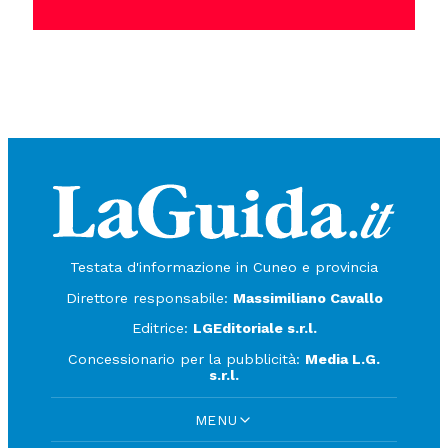
Testata d'informazione in Cuneo e provincia
Direttore responsabile:
Massimiliano Cavallo
Editrice:
LGEditoriale s.r.l.
Concessionario per la pubblicità:
Media L.G.
s.r.l.
MENU