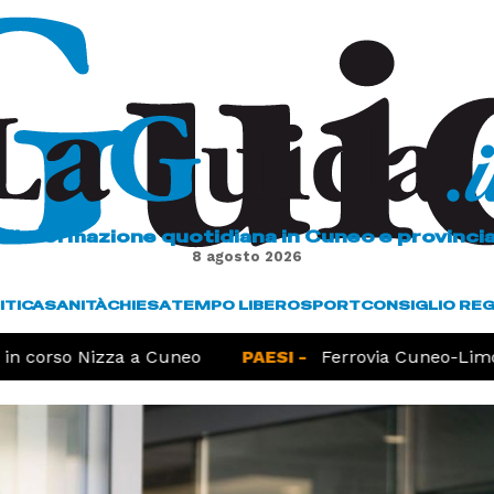
L'informazione quotidiana in Cuneo e provinci
8 agosto 2026
ITICA
SANITÀ
CHIESA
TEMPO LIBERO
SPORT
CONSIGLIO RE
n corso Nizza a Cuneo
PAESI -
Ferrovia Cuneo-Limone