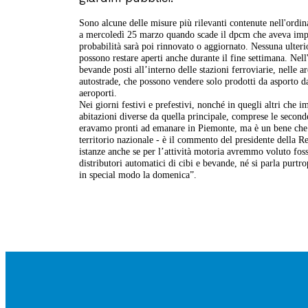
Sono alcune delle misure più rilevanti contenute nell'ordin
a mercoledì 25 marzo quando scade il dpcm che aveva impost
probabilità sarà poi rinnovato o aggiornato. Nessuna ulterio
possono restare aperti anche durante il fine settimana. Nell
bevande posti all’interno delle stazioni ferroviarie, nelle a
autostrade, che possono vendere solo prodotti da asporto da 
aeroporti.
Nei giorni festivi e prefestivi, nonché in quegli altri che
abitazioni diverse da quella principale, comprese le secon
eravamo pronti ad emanare in Piemonte, ma è un bene che il
territorio nazionale - è il commento del presidente della 
istanze anche se per l’attività motoria avremmo voluto fosse
distributori automatici di cibi e bevande, né si parla purt
in special modo la domenica”.