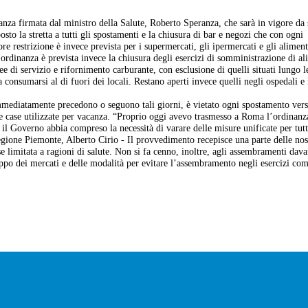
anza firmata dal ministro della Salute, Roberto Speranza, che sarà in vigore da
o la stretta a tutti gli spostamenti e la chiusura di bar e negozi che con ogni
re restrizione è invece prevista per i supermercati, gli ipermercati e gli aliment
'ordinanza è prevista invece la chiusura degli esercizi di somministrazione di al
ree di servizio e rifornimento carburante, con esclusione di quelli situati lungo l
consumarsi al di fuori dei locali. Restano aperti invece quelli negli ospedali e 
 immediatamente precedono o seguono tali giorni, è vietato ogni spostamento ver
de case utilizzate per vacanza. “Proprio oggi avevo trasmesso a Roma l’ordinanz
 Governo abbia compreso la necessità di varare delle misure unificate per tutt
Regione Piemonte, Alberto Cirio - Il provvedimento recepisce una parte delle nos
 limitata a ragioni di salute. Non si fa cenno, inoltre, agli assembramenti dava
roppo dei mercati e delle modalità per evitare l’assembramento negli esercizi co