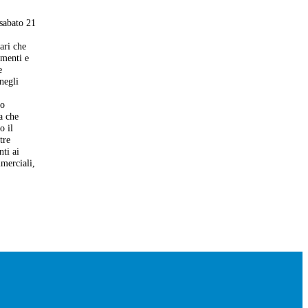
 sabato 21
ari che
imenti e
e
negli
so
a che
o il
tre
nti ai
mmerciali,