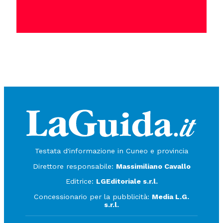
Testata d'informazione in Cuneo e provincia
Direttore responsabile:
Massimiliano Cavallo
Editrice:
LGEditoriale s.r.l.
Concessionario per la pubblicità:
Media L.G.
s.r.l.