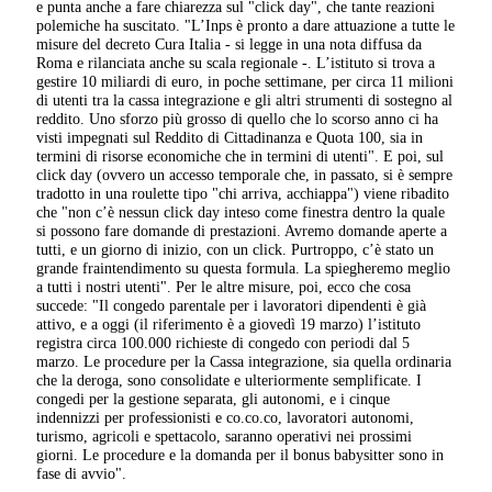
e punta anche a fare chiarezza sul "click day", che tante reazioni
polemiche ha suscitato. "L’Inps è pronto a dare attuazione a tutte le
misure del decreto Cura Italia - si legge in una nota diffusa da
Roma e rilanciata anche su scala regionale -. L’istituto si trova a
gestire 10 miliardi di euro, in poche settimane, per circa 11 milioni
di utenti tra la cassa integrazione e gli altri strumenti di sostegno al
reddito. Uno sforzo più grosso di quello che lo scorso anno ci ha
visti impegnati sul Reddito di Cittadinanza e Quota 100, sia in
termini di risorse economiche che in termini di utenti". E poi, sul
click day (ovvero un accesso temporale che, in passato, si è sempre
tradotto in una roulette tipo "chi arriva, acchiappa") viene ribadito
che "non c’è nessun click day inteso come finestra dentro la quale
si possono fare domande di prestazioni. Avremo domande aperte a
tutti, e un giorno di inizio, con un click. Purtroppo, c’è stato un
grande fraintendimento su questa formula. La spiegheremo meglio
a tutti i nostri utenti". Per le altre misure, poi, ecco che cosa
succede: "Il congedo parentale per i lavoratori dipendenti è già
attivo, e a oggi (il riferimento è a giovedì 19 marzo) l’istituto
registra circa 100.000 richieste di congedo con periodi dal 5
marzo. Le procedure per la Cassa integrazione, sia quella ordinaria
che la deroga, sono consolidate e ulteriormente semplificate. I
congedi per la gestione separata, gli autonomi, e i cinque
indennizzi per professionisti e co.co.co, lavoratori autonomi,
turismo, agricoli e spettacolo, saranno operativi nei prossimi
giorni. Le procedure e la domanda per il bonus babysitter sono in
fase di avvio".