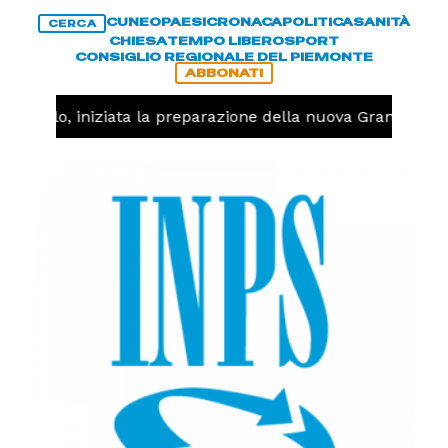
CUNEO
PAESI
CRONACA
POLITICA
SANITÀ
CERCA
CHIESA
TEMPO LIBERO
SPORT
CONSIGLIO REGIONALE DEL PIEMONTE
ABBONATI
allavolo, iniziata la preparazione della nuova Granda Voll