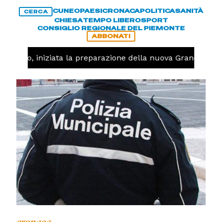
CUNEO
PAESI
CRONACA
POLITICA
SANITÀ
CERCA
CHIESA
TEMPO LIBERO
SPORT
CONSIGLIO REGIONALE DEL PIEMONTE
ABBONATI
llavolo, iniziata la preparazione della nuova Granda Voll
cronaca