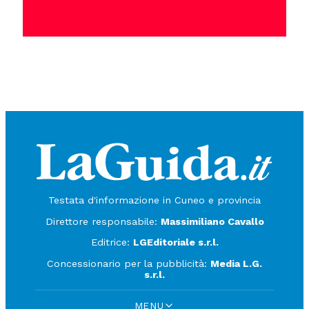
Testata d'informazione in Cuneo e provincia
Direttore responsabile:
Massimiliano Cavallo
Editrice:
LGEditoriale s.r.l.
Concessionario per la pubblicità:
Media L.G.
s.r.l.
MENU