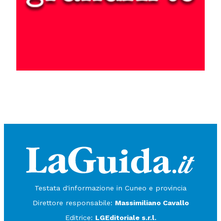
Testata d'informazione in Cuneo e provincia
Direttore responsabile:
Massimiliano Cavallo
Editrice:
LGEditoriale s.r.l.