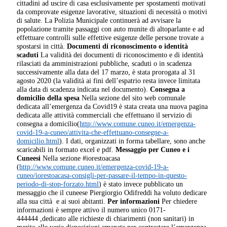
cittadini ad uscire di casa esclusivamente per spostamenti motivati
da comprovate esigenze lavorative, situazioni di necessità o motivi
di salute. La Polizia Municipale continuerà ad avvisare la
popolazione tramite passaggi con auto munite di altoparlante e ad
effettuare controlli sulle effettive esigenze delle persone trovate a
spostarsi in città.
Documenti di riconoscimento o identità
scaduti
La validità dei documenti di riconoscimento e di identità
rilasciati da amministrazioni pubbliche, scaduti o in scadenza
successivamente alla data del 17 marzo, è stata prorogata al 31
agosto 2020 (la validità ai fini dell’espatrio resta invece limitata
alla data di scadenza indicata nel documento).
Consegna a
domicilio della spesa
Nella sezione del sito web comunale
dedicata all’emergenza da Covid19 è stata creata una nuova pagina
dedicata alle attività commerciali che effettuano il servizio di
consegna a domicilio(
http://www.comune.cuneo.it/emergenza-
covid-19-a-cuneo/attivita-che-effettuano-consegne-a-
domicilio.html
). I dati, organizzati in forma tabellare, sono anche
scaricabili in formato excel e pdf.
Messaggio per Cuneo e i
Cuneesi
Nella sezione #iorestoacasa
(
http://www.comune.cuneo.it/emergenza-covid-19-a-
cuneo/iorestoacasa-consigli-per-passare-il-tempo-in-questo-
periodo-di-stop-forzato.html
) è stato invece pubblicato un
messaggio che il cuneese Piergiorgio Odifreddi ha voluto dedicare
alla sua città e ai suoi abitanti.
Per informazioni
Per chiedere
informazioni è sempre attivo il numero unico 0171-
444444 ,dedicato alle richieste di chiarimenti (non sanitari) in