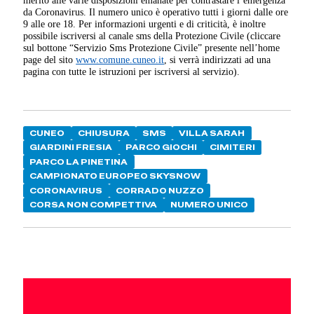
merito alle varie disposizioni emanate per contrastare l’emergenza
da Coronavirus. Il numero unico è operativo tutti i giorni dalle ore
9 alle ore 18. Per informazioni urgenti e di criticità, è inoltre
possibile iscriversi al canale sms della Protezione Civile (cliccare
sul bottone “Servizio Sms Protezione Civile” presente nell’home
page del sito
www.comune.cuneo.it
, si verrà indirizzati ad una
pagina con tutte le istruzioni per iscriversi al servizio).
CUNEO
CHIUSURA
SMS
VILLA SARAH
GIARDINI FRESIA
PARCO GIOCHI
CIMITERI
PARCO LA PINETINA
CAMPIONATO EUROPEO SKYSNOW
CORONAVIRUS
CORRADO NUZZO
CORSA NON COMPETTIVA
NUMERO UNICO