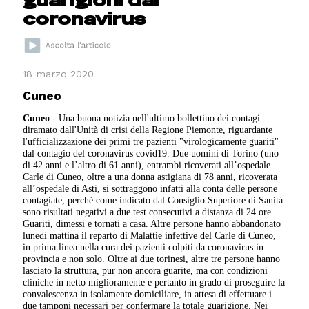
coronavirus
18 marzo 2020
Cuneo
Cuneo
- Una buona notizia nell'ultimo bollettino dei contagi
diramato dall'Unità di crisi della Regione Piemonte, riguardante
l'ufficializzazione dei primi tre pazienti "virologicamente guariti"
dal contagio del coronavirus covid19. Due uomini di Torino (uno
di 42 anni e l’altro di 61 anni), entrambi ricoverati all’ospedale
Carle di Cuneo, oltre a una donna astigiana di 78 anni, ricoverata
all’ospedale di Asti, si sottraggono infatti alla conta delle persone
contagiate, perché come indicato dal Consiglio Superiore di Sanità
sono risultati negativi a due test consecutivi a distanza di 24 ore.
Guariti, dimessi e tornati a casa. Altre persone hanno abbandonato
lunedì mattina il reparto di Malattie infettive del Carle di Cuneo,
in prima linea nella cura dei pazienti colpiti da coronavirus in
provincia e non solo. Oltre ai due torinesi, altre tre persone hanno
lasciato la struttura, pur non ancora guarite, ma con condizioni
cliniche in netto miglioramente e pertanto in grado di proseguire la
convalescenza in isolamente domiciliare, in attesa di effettuare i
due tamponi necessari per confermare la totale guarigione. Nei