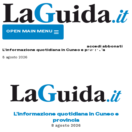
OPEN MAIN MENU
HOME
CONTATTI
accedi
abbonati
L'informazione quotidiana in Cuneo e provincia
8 agosto 2026
L'informazione quotidiana in Cuneo e
provincia
8 agosto 2026