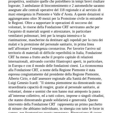
prospettiva, sostituire quelle che potrebbero in tempi brevi risultare
logorate; 3 ambulanze di biocontenimento e 2 automediche saranno
assegnate alle centrali operative del 118 regionale e al servizio di
maxi emergenza in Piemonte e Valle d’Aosta. A queste dotazioni si
aggiungeranno oltre 30 mezzi per la Protezione civile in entrambe
le Regioni. Oltre a supportare le operazioni di soccorso dei
volontari, le risorse della Fondazione CRT serviranno anche per
l'acquisto di materiali urgenti e attrezzature, in particolare
ventilatori polmonari, letti per la terapia intensiva e la
rianimazione, mascherine da destinare agli ospedali per la cura dei
malati e la protezione del personale sanitario, in prima linea
nell’affrontare l’emergenza coronavirus. Per favorire l'arrivo sul
territorio di materiali di difficile reperibilità in Italia, Fondazione
CRT ha messo a frutto anche il proprio capitale di relazioni
internazionali, attivando corridoi filantropici aperti, in particolare,
in Europa e con il mondo delle fondazioni cinesi. La riconoscenza
alla Fondazione CRT, a nome della Regione Piemonte è stata
espressa congiuntamente dal presidente della Regione Piemonte,
Alberto Cirio, e dall’assessore regionale alla Sanità del Piemonte,
Luigi Genesio Icardi: "Il sistema piemontese sta dimostrando una
straordinaria capacità di reagire, grazie al personale sanitario, ai
volontari, donne e uomini che non hanno mai anteposto la paura
all’interesse collettivo, ed a tutti coloro, imprese o singoli cittadini,
che stanno dimostrando grande solidarietà e generosità. Questo
intervento della Fondazione CRT rappresenta un primo pacchetto
di misure che abbiamo individuato, in sinergia con tutte le forze in
campo, per fronteggiare questa emergenza. Ringraziamo di cuore