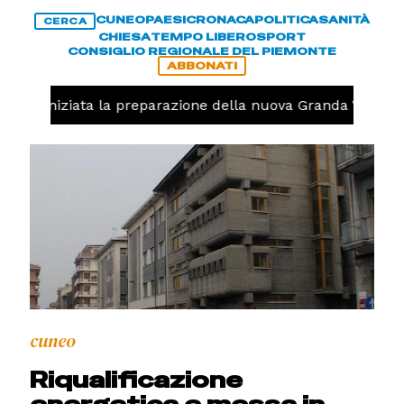
CUNEO
PAESI
CRONACA
POLITICA
SANITÀ
CERCA
CHIESA
TEMPO LIBERO
SPORT
CONSIGLIO REGIONALE DEL PIEMONTE
ABBONATI
volo, iniziata la preparazione della nuova Granda Volley 
cuneo
Riqualificazione
energetica e messa in