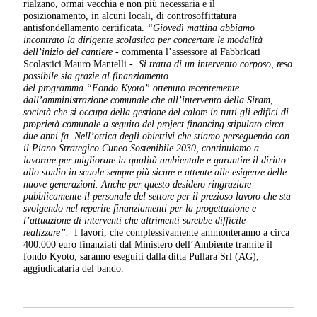
rialzano, ormai vecchia e non più necessaria e il
posizionamento, in alcuni locali, di controsoffittatura
antisfondellamento certificata.
“Giovedì mattina abbiamo
incontrato la dirigente scolastica per concertare le modalità
dell’inizio del cantiere -
commenta l’assessore ai Fabbricati
Scolastici Mauro Mantelli
-. Si tratta di un intervento corposo, reso
possibile sia grazie al finanziamento
del programma “Fondo Kyoto” ottenuto recentemente
dall’amministrazione comunale che all’intervento della Siram,
società che si occupa della gestione del calore in tutti gli edifici di
proprietà comunale a seguito del project financing stipulato circa
due anni fa. Nell’ottica degli obiettivi che stiamo perseguendo con
il Piano Strategico Cuneo Sostenibile 2030, continuiamo a
lavorare per migliorare la qualità ambientale e garantire il diritto
allo studio in scuole sempre più sicure e attente alle esigenze delle
nuove generazioni. Anche per questo desidero ringraziare
pubblicamente il personale del settore per il prezioso lavoro che sta
svolgendo nel reperire finanziamenti per la progettazione e
l’attuazione di interventi che altrimenti sarebbe difficile
realizzare”.
I lavori, che complessivamente ammonteranno a circa
400.000 euro finanziati dal Ministero dell’Ambiente tramite il
fondo Kyoto, saranno eseguiti dalla ditta Pullara Srl (AG),
aggiudicataria del bando.