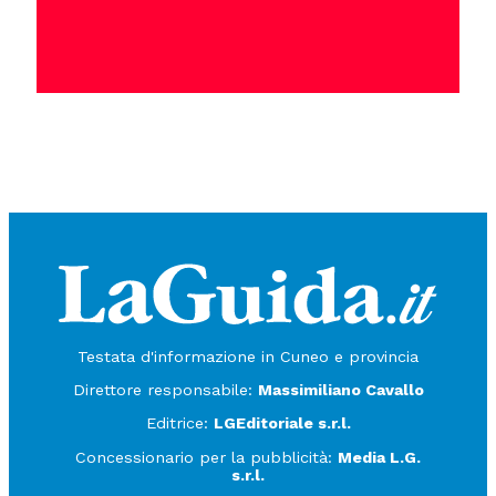
Testata d'informazione in Cuneo e provincia
Direttore responsabile:
Massimiliano Cavallo
Editrice:
LGEditoriale s.r.l.
Concessionario per la pubblicità:
Media L.G.
s.r.l.