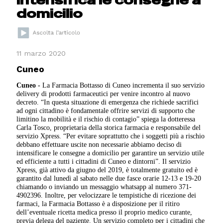
domicilio
11 marzo 2020
Cuneo
Cuneo -
La Farmacia Bottasso di Cuneo incrementa il suo servizio
delivery di prodotti farmaceutici per venire incontro al nuovo
decreto. “In questa situazione di emergenza che richiede sacrifici
ad ogni cittadino è fondamentale offrire servizi di supporto che
limitino la mobilità e il rischio di contagio” spiega la dotteressa
Carla Tosco, proprietaria della storica farmacia e responsabile del
servizio Xpress. “Per evitare soprattutto che i soggetti più a rischio
debbano effettuare uscite non necessarie abbiamo deciso di
intensificare le consegne a domicilio per garantire un servizio utile
ed efficiente a tutti i cittadini di Cuneo e dintorni”. Il servizio
Xpress, già attivo da giugno del 2019, è totalmente gratuito ed è
garantito dal lunedì al sabato nelle due fasce orarie 12-13 e 19-20
chiamando o inviando un messaggio whatsapp al numero 371-
4902396. Inoltre, per velocizzare le tempistiche di ricezione dei
farmaci, la Farmacia Bottasso è a disposizione per il ritiro
dell’eventuale ricetta medica presso il proprio medico curante,
previa delega del paziente. Un servizio completo per i cittadini che