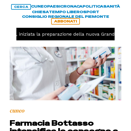
CUNEO
PAESI
CRONACA
POLITICA
SANITÀ
CERCA
CHIESA
TEMPO LIBERO
SPORT
CONSIGLIO REGIONALE DEL PIEMONTE
ABBONATI
lavolo, iniziata la preparazione della nuova Granda Volle
cuneo
Farmacia Bottasso
intensifica le consegne a