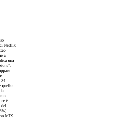
sso
di Netflix
tteo
he a
ndica una
zione”.
 appare
te
l 24
e quello
 la
ento.
are è
 del
,6%).
 con MIX