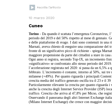
10 marzo 2020
Cuneo
Torino
- Da quando è scattata l’emergenza Coronavirus, l’ut
periodo del 2019 e del 50% rispetto al mese di gennaio. 
e delle piattaforme di svago. I dati sono contenuti in una r
Marnati, aveva chiesto di eseguire una comparazione del tr
fronte di un significativo picco di richieste - spiega Marnat
maggiore propensione da parte dei cittadini a stare in casa
Ogni anno si registra, secondo Top-IX, un incremento fisiol
«significativo» se confrontato allo stesso periodo del 2019
l’accelerazione registrata nel 2020: si passa da un 6,5% a 
febbraio. L’incremento è costante, intorno al 50%, sui tr
milanese (+49%). Per quanto riguarda i principali Conte
crescita media del traffico generato oscilla tra il 23 e il 3
Particolarmente rilevante la crescita per quanto riguarda
anche la crescita degli Internet Service Provider (ISP) lo
traffico. Crescita che arriva al 47,8% per Micso, che regist
Osservando il panorama degli altri Internet Exchange italia
(Milano Internet Exchange) che cresce con maggior decis