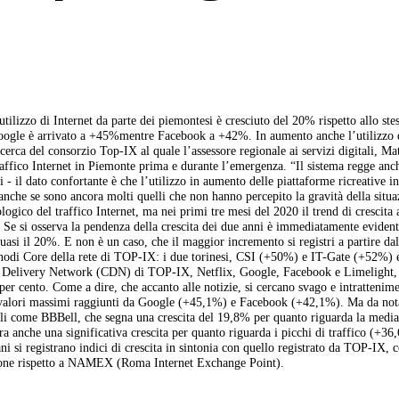
ilizzo di Internet da parte dei piemontesi è cresciuto del 20% rispetto allo ste
Google è arrivato a +45%mentre Facebook a +42%. In aumento anche l’utilizzo 
icerca del consorzio Top-IX al quale l’assessore regionale ai servizi digitali, Ma
affico Internet in Piemonte prima e durante l’emergenza. “Il sistema regge anc
i - il dato confortante è che l’utilizzo in aumento delle piattaforme ricreative i
 anche se sono ancora molti quelli che non hanno percepito la gravità della situa
ogico del traffico Internet, ma nei primi tre mesi del 2020 il trend di crescita
. Se si osserva la pendenza della crescita dei due anni è immediatamente eviden
quasi il 20%. E non è un caso, che il maggior incremento si registri a partire da
e nodi Core della rete di TOP-IX: i due torinesi, CSI (+50%) e IT-Gate (+52%) 
nt Delivery Network (CDN) di TOP-IX, Netflix, Google, Facebook e Limelight,
9 per cento. Come a dire, che accanto alle notizie, si cercano svago e intrattenim
 i valori massimi raggiunti da Google (+45,1%) e Facebook (+42,1%). Ma da not
cali come BBBell, che segna una crescita del 19,8% per quanto riguarda la media
ra anche una significativa crescita per quanto riguarda i picchi di traffico (+36
ni si registrano indici di crescita in sintonia con quello registrato da TOP-IX,
ione rispetto a NAMEX (Roma Internet Exchange Point).