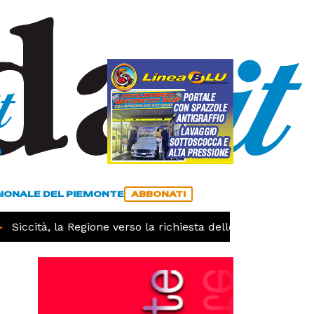
a
ACCEDI
ABBONATI
GIONALE DEL PIEMONTE
ABBONATI
Siccità, la Regione verso la richiesta dello stato di calamit