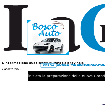
HOME
CONTATTI
L'informazione quotidiana in Cuneo e provincia
CUNEO
PAESI
CRONACA
POL
CERCA
7 agosto 2026
 -
Pallavolo, iniziata la preparazione della nuova Granda 