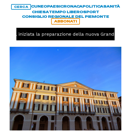
CUNEO
PAESI
CRONACA
POLITICA
SANITÀ
CERCA
CHIESA
TEMPO LIBERO
SPORT
CONSIGLIO REGIONALE DEL PIEMONTE
ABBONATI
lavolo, iniziata la preparazione della nuova Granda Volley