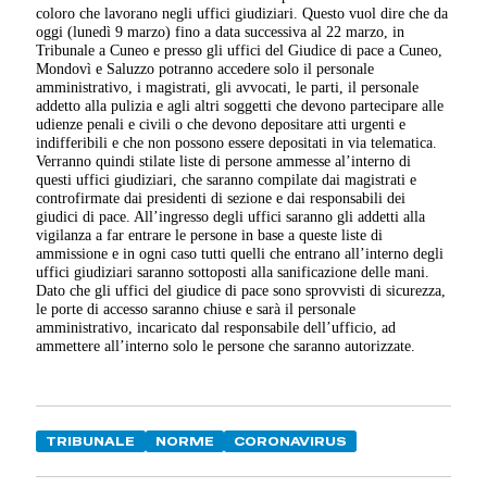
coloro che lavorano negli uffici giudiziari. Questo vuol dire che da
oggi (lunedì 9 marzo) fino a data successiva al 22 marzo, in
Tribunale a Cuneo e presso gli uffici del Giudice di pace a Cuneo,
Mondovì e Saluzzo potranno accedere solo il personale
amministrativo, i magistrati, gli avvocati, le parti, il personale
addetto alla pulizia e agli altri soggetti che devono partecipare alle
udienze penali e civili o che devono depositare atti urgenti e
indifferibili e che non possono essere depositati in via telematica.
Verranno quindi stilate liste di persone ammesse al’interno di
questi uffici giudiziari, che saranno compilate dai magistrati e
controfirmate dai presidenti di sezione e dai responsabili dei
giudici di pace. All’ingresso degli uffici saranno gli addetti alla
vigilanza a far entrare le persone in base a queste liste di
ammissione e in ogni caso tutti quelli che entrano all’interno degli
uffici giudiziari saranno sottoposti alla sanificazione delle mani.
Dato che gli uffici del giudice di pace sono sprovvisti di sicurezza,
le porte di accesso saranno chiuse e sarà il personale
amministrativo, incaricato dal responsabile dell’ufficio, ad
ammettere all’interno solo le persone che saranno autorizzate.
TRIBUNALE
NORME
CORONAVIRUS