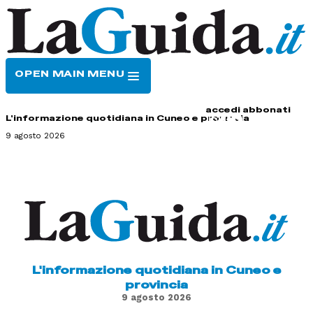
OPEN MAIN MENU
HOME
CONTATTI
accedi
abbonati
L'informazione quotidiana in Cuneo e provincia
9 agosto 2026
L'informazione quotidiana in Cuneo e
provincia
9 agosto 2026