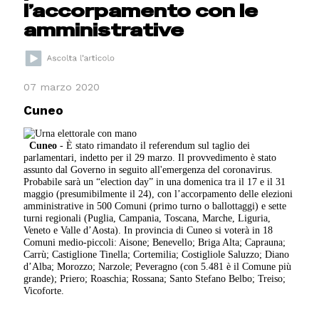
l’accorpamento con le
amministrative
07 marzo 2020
Cuneo
Cuneo
- È stato rimandato il referendum sul taglio dei
parlamentari, indetto per il 29 marzo. Il provvedimento è stato
assunto dal Governo in seguito all'emergenza del coronavirus.
Probabile sarà un “election day” in una domenica tra il 17 e il 31
maggio (presumibilmente il 24), con l’accorpamento delle elezioni
amministrative in 500 Comuni (primo turno o ballottaggi) e sette
turni regionali (Puglia, Campania, Toscana, Marche, Liguria,
Veneto e Valle d’Aosta). In provincia di Cuneo si voterà in 18
Comuni medio-piccoli: Aisone; Benevello; Briga Alta; Caprauna;
Carrù; Castiglione Tinella; Cortemilia; Costigliole Saluzzo; Diano
d’Alba; Morozzo; Narzole; Peveragno (con 5.481 è il Comune più
grande); Priero; Roaschia; Rossana; Santo Stefano Belbo; Treiso;
Vicoforte.