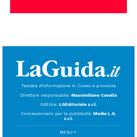
Testata d'informazione in Cuneo e provincia
Direttore responsabile:
Massimiliano Cavallo
Editrice:
LGEditoriale s.r.l.
Concessionario per la pubblicità:
Media L.G.
s.r.l.
MENU