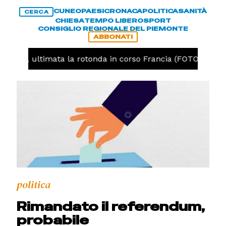
CUNEO
PAESI
CRONACA
POLITICA
SANITÀ
CERCA
CHIESA
TEMPO LIBERO
SPORT
CONSIGLIO REGIONALE DEL PIEMONTE
ABBONATI
Cuneo, ultimata la rotonda in corso Francia (FOTO)
C
politica
Rimandato il referendum,
probabile