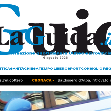
L'informazione quotidiana in Cuneo e provinci
6 agosto 2026
ITICA
SANITÀ
CHIESA
TEMPO LIBERO
SPORT
CONSIGLIO RE
'elicottero
CRONACA -
Baldissero d'Alba, ritrovato i