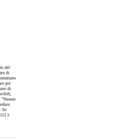
ato del
are di
contattano
are per
cano di
cibili,
: “Nessun
cedure
. Se
 112 e