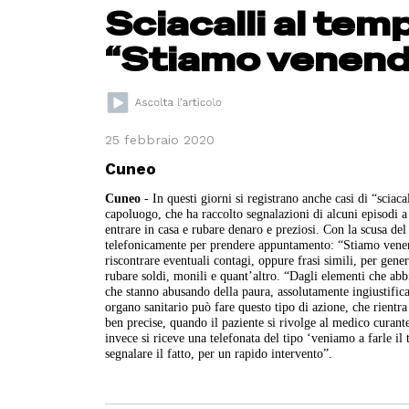
Sciacalli al tem
“Stiamo venendo
25 febbraio 2020
Cuneo
Cuneo
- In questi giorni si registrano anche casi di “sciacal
capoluogo, che ha raccolto segnalazioni di alcuni episodi a
entrare in casa e rubare denaro e preziosi. Con la scusa del
telefonicamente per prendere appuntamento: “Stiamo venendo
riscontrare eventuali contagi, oppure frasi simili, per gener
rubare soldi, monili e quant’altro. “Dagli elementi che abbi
che stanno abusando della paura, assolutamente ingiustifica
organo sanitario può fare questo tipo di azione, che rientr
ben precise, quando il paziente si rivolge al medico curan
invece si riceve una telefonata del tipo ‘veniamo a farle il 
segnalare il fatto, per un rapido intervento”.