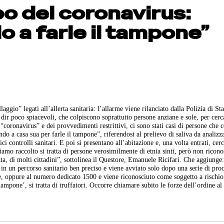
po del coronavirus:
 a farle il tampone”
laggio” legati all’allerta sanitaria: l’allarme viene rilanciato dalla Polizia di St
 dir poco spiacevoli, che colpiscono soprattutto persone anziane e sole, per cerc
 “coronavirus” e dei provvedimenti restrittivi, ci sono stati casi di persone che 
 a casa sua per farle il tampone”, riferendosi al prelievo di saliva da analizz
ici controlli sanitari. E poi si presentano all’abitazione e, una volta entrati, cer
amo raccolto si tratta di persone verosimilmente di etnia sinti, però non riconos
ta, di molti cittadini”, sottolinea il Questore, Emanuele Ricifari. Che aggiunge
a in un percorso sanitario ben preciso e viene avviato solo dopo una serie di pro
te, oppure al numero dedicato 1500 e viene riconosciuto come soggetto a rischio
tampone’, si tratta di truffatori. Occorre chiamare subito le forze dell’ordine al