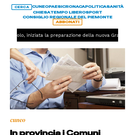
CUNEO
PAESI
CRONACA
POLITICA
SANITÀ
CERCA
CHIESA
TEMPO LIBERO
SPORT
CONSIGLIO REGIONALE DEL PIEMONTE
ABBONATI
Pallavolo, iniziata la preparazione della nuova Granda Vo
cuneo
In provincia i Comuni