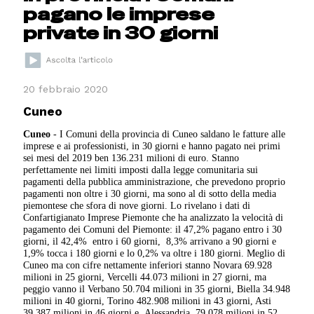
pagano le imprese
private in 30 giorni
20 febbraio 2020
Cuneo
Cuneo
- I Comuni della provincia di Cuneo saldano le fatture alle
imprese e ai professionisti, in 30 giorni e hanno pagato nei primi
sei mesi del 2019 ben 136.231 milioni di euro. Stanno
perfettamente nei limiti imposti dalla legge comunitaria sui
pagamenti della pubblica amministrazione, che prevedono proprio
pagamenti non oltre i 30 giorni, ma sono al di sotto della media
piemontese che sfora di nove giorni. Lo rivelano i dati di
Confartigianato Imprese Piemonte che ha analizzato la velocità di
pagamento dei Comuni del Piemonte: il 47,2% pagano entro i 30
giorni, il 42,4% entro i 60 giorni, 8,3% arrivano a 90 giorni e
1,9% tocca i 180 giorni e lo 0,2% va oltre i 180 giorni. Meglio di
Cuneo ma con cifre nettamente inferiori stanno Novara 69.928
milioni in 25 giorni, Vercelli 44.073 milioni in 27 giorni, ma
peggio vanno il Verbano 50.704 milioni in 35 giorni, Biella 34.948
milioni in 40 giorni, Torino 482.908 milioni in 43 giorni, Asti
39.387 milioni in 46 giorni e Alessandria 79.078 milioni in 52