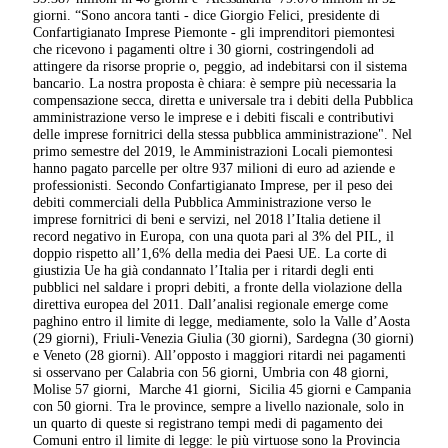
giorni. “Sono ancora tanti - dice Giorgio Felici, presidente di
Confartigianato Imprese Piemonte - gli imprenditori piemontesi
che ricevono i pagamenti oltre i 30 giorni, costringendoli ad
attingere da risorse proprie o, peggio, ad indebitarsi con il sistema
bancario. La nostra proposta è chiara: è sempre più necessaria la
compensazione secca, diretta e universale tra i debiti della Pubblica
amministrazione verso le imprese e i debiti fiscali e contributivi
delle imprese fornitrici della stessa pubblica amministrazione". Nel
primo semestre del 2019, le Amministrazioni Locali piemontesi
hanno pagato parcelle per oltre 937 milioni di euro ad aziende e
professionisti. Secondo Confartigianato Imprese, per il peso dei
debiti commerciali della Pubblica Amministrazione verso le
imprese fornitrici di beni e servizi, nel 2018 l’Italia detiene il
record negativo in Europa, con una quota pari al 3% del PIL, il
doppio rispetto all’1,6% della media dei Paesi UE. La corte di
giustizia Ue ha già condannato l’Italia per i ritardi degli enti
pubblici nel saldare i propri debiti, a fronte della violazione della
direttiva europea del 2011. Dall’analisi regionale emerge come
paghino entro il limite di legge, mediamente, solo la Valle d’Aosta
(29 giorni), Friuli-Venezia Giulia (30 giorni), Sardegna (30 giorni)
e Veneto (28 giorni). All’opposto i maggiori ritardi nei pagamenti
si osservano per Calabria con 56 giorni, Umbria con 48 giorni,
Molise 57 giorni, Marche 41 giorni, Sicilia 45 giorni e Campania
con 50 giorni. Tra le province, sempre a livello nazionale, solo in
un quarto di queste si registrano tempi medi di pagamento dei
Comuni entro il limite di legge: le più virtuose sono la Provincia