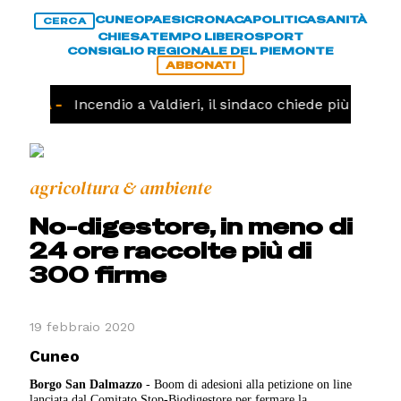
CUNEO
PAESI
CRONACA
POLITICA
SANITÀ
CERCA
CHIESA
TEMPO LIBERO
SPORT
CONSIGLIO REGIONALE DEL PIEMONTE
ABBONATI
ONACA -
Incendio a Valdieri, il sindaco chiede più interven
agricoltura & ambiente
No-digestore, in meno di
24 ore raccolte più di
300 firme
19 febbraio 2020
Cuneo
Borgo San Dalmazzo
- Boom di adesioni alla petizione on line
lanciata dal Comitato Stop-Biodigestore per fermare la