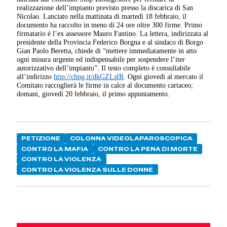
realizzazione dell’impianto previsto presso la discarica di San
Nicolao. Lanciato nella mattinata di martedì 18 febbraio, il
documento ha raccolto in meno di 24 ore oltre 300 firme. Primo
firmatario è l’ex assessore Mauro Fantino. La lettera, indirizzata al
presidente della Provincia Federico Borgna e al sindaco di Borgo
Gian Paolo Beretta, chiede di “mettere immediatamente in atto
ogni misura urgente ed indispensabile per sospendere l’iter
autorizzativo dell’impianto”. Il testo completo è consultabile
all’indirizzo
http://chng.it/dkGZLsfR
. Ogni giovedì al mercato il
Comitato raccoglierà le firme in calce al documento cartaceo;
domani, giovedì 20 febbraio, il primo appuntamento.
PETIZIONE
COLONNA VIDEOLAPAROSCOPICA
CONTRO LA MAFIA
CONTRO LA PENA DI MORTE
CONTRO LA VIOLENZA
CONTRO LA VIOLENZA SULLE DONNE