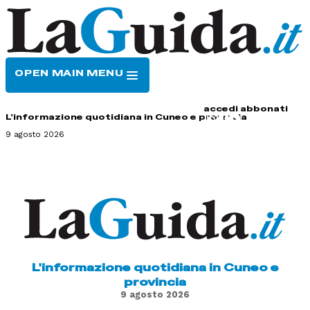
OPEN MAIN MENU
HOME
CONTATTI
accedi
abbonati
L'informazione quotidiana in Cuneo e provincia
9 agosto 2026
L'informazione quotidiana in Cuneo e
provincia
9 agosto 2026