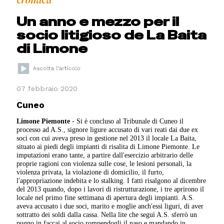
cronaca
Un anno e mezzo per il
socio litigioso de La Baita
di Limone
07 febbraio 2020
Cuneo
Limone Piemonte
- Si è concluso al Tribunale di Cuneo il
processo ad A.S., signore ligure accusato di vari reati dai due ex
soci con cui aveva preso in gestione nel 2013 il locale La Baita,
situato ai piedi degli impianti di risalita di Limone Piemonte. Le
imputazioni erano tante, a partire dall'esercizio arbitrario delle
proprie ragioni con violenza sulle cose, le lesioni personali, la
violenza privata, la violazione di domicilio, il furto,
l'appropriazione indebita e lo stalking. I fatti risalgono al dicembre
del 2013 quando, dopo i lavori di ristrutturazione, i tre aprirono il
locale nel primo fine settimana di apertura degli impianti. A.S.
aveva accusato i due soci, marito e moglie anch'essi liguri, di aver
sottratto dei soldi dalla cassa. Nella lite che seguì A.S. sferrò un
pugno in faccai al socio rompendogli il naso e mandando in