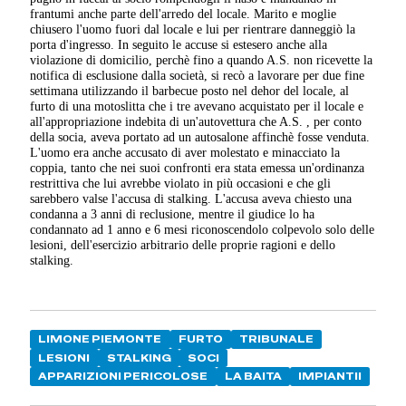
frantumi anche parte dell'arredo del locale. Marito e moglie
chiusero l'uomo fuori dal locale e lui per rientrare danneggiò la
porta d'ingresso. In seguito le accuse si estesero anche alla
violazione di domicilio, perchè fino a quando A.S. non ricevette la
notifica di esclusione dalla società, si recò a lavorare per due fine
settimana utilizzando il barbecue posto nel dehor del locale, al
furto di una motoslitta che i tre avevano acquistato per il locale e
all'appropriazione indebita di un'autovettura che A.S. , per conto
della socia, aveva portato ad un autosalone affinchè fosse venduta.
L'uomo era anche accusato di aver molestato e minacciato la
coppia, tanto che nei suoi confronti era stata emessa un'ordinanza
restrittiva che lui avrebbe violato in più occasioni e che gli
sarebbero valse l'accusa di stalking. L'accusa aveva chiesto una
condanna a 3 anni di reclusione, mentre il giudice lo ha
condannato ad 1 anno e 6 mesi riconoscendolo colpevolo solo delle
lesioni, dell'esercizio arbitrario delle proprie ragioni e dello
stalking.
LIMONE PIEMONTE
FURTO
TRIBUNALE
LESIONI
STALKING
SOCI
APPARIZIONI PERICOLOSE
LA BAITA
IMPIANTII