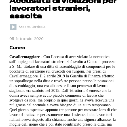
Accusata di violazioni per
lavoratori stranieri,
assolta
05 febbraio 2020
Cuneo
Cavallermaggiore
- Con l’accusa di aver violato la normativa
sull’impiego di lavoratori stranieri, si è svolto a Cuneo il processo
a S. M., titolare di una ditta di assemblaggio di componenti per le
bocchette di aerazione sui cruscotti dei furgoni, nei pressi di
Cavallermaggiore. Il 2 aprile 2019 la Guardia di Finanza effettuò
un sopralluogo nella ditta e trovò tre persone presso le postazioni
di assemblaggio; una era albanese e il suo permesso di lavoro
stagionale era scaduto nel 2015. Dall’istruttoria è emerso che la
donna aveva sempre avuto piccole commesse di lavoro che
svolgeva da sola, ma proprio in quei giorni ne aveva ricevuta una
più grossa del normale e aveva bisogno di un aiuto temporaneo.
Quel giorno aspettava appunto tre persone per mostrare loro di che
lavoro si trattava e per assumerne una. Insieme ai due lavoratori
italiani aveva risposto alla chiamata anche una signora albanese, la
moglie dell’uomo che è poi stato identificato presso la ditta, ma