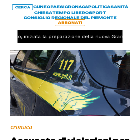
CUNEO
PAESI
CRONACA
POLITICA
SANITÀ
CERCA
CHIESA
TEMPO LIBERO
SPORT
CONSIGLIO REGIONALE DEL PIEMONTE
ABBONATI
llavolo, iniziata la preparazione della nuova Granda Voll
cronaca