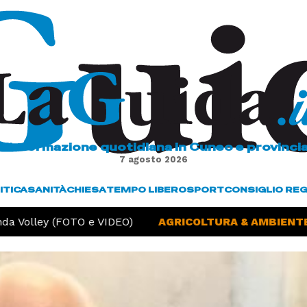
L'informazione quotidiana in Cuneo e provinci
7 agosto 2026
ITICA
SANITÀ
CHIESA
TEMPO LIBERO
SPORT
CONSIGLIO RE
a Volley (FOTO e VIDEO)
AGRICOLTURA & AMBIENTE -