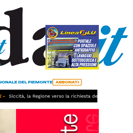
a
ACCEDI
ABBONATI
GIONALE DEL PIEMONTE
ABBONATI
Siccità, la Regione verso la richiesta dello stato di calam