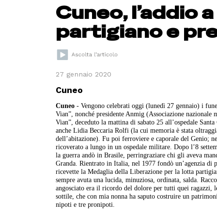
Cuneo, l’addio a
partigiano e pr
27 gennaio 2020
Cuneo
Cuneo
- Vengono celebrati oggi (lunedì 27 gennaio) i funer
Vian”, nonché presidente Anmig (Associazione nazionale mut
Vian”, deceduto la mattina di sabato 25 all’ospedale San
anche Lidia Beccaria Rolfi (la cui memoria è stata oltraggia
dell’abitazione). Fu poi ferroviere e caporale del Genio; 
ricoverato a lungo in un ospedale militare. Dopo l’8 sette
la guerra andò in Brasile, perringraziare chi gli aveva mand
Granda. Rientrato in Italia, nel 1977 fondò un’agenzia di p
ricevette la Medaglia della Liberazione per la lotta partig
sempre avuta una lucida, minuziosa, ordinata, salda. Raccont
angosciato era il ricordo del dolore per tutti quei ragazzi
sottile, che con mia nonna ha saputo costruire un patrimoni
nipoti e tre pronipoti.