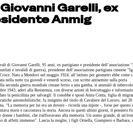
 Giovanni Garelli, ex
esidente Anmig
ali di Giovanni Garelli, 95 anni, ex partigiano e presidente dell’associazione 
ilati e invalidi di guerra), presidente dell’associazione partigiana cuneese “I
ta Croce. Nato a Mondovì nel maggio 1924, all’istituto per geometri ebbe come
ta nella notte tra giovedì e venerdì scorso, con scritte antisemite sulla porta
nella seconda guerra mondiale rimase ferito a una gamba, si ammalò di tubercolo
mbre 1943, aderì alla Resistenza, con diverse azioni di boicottaggio e informaz
ato la penicillina per salvargli: lì conobbe e sposò Anita Conta, figlia di migran
ratiche automobilistiche; fu insignito del titolo di Cavaliere del Lavoro, nel 2
iana. “La memoria per lui era un dovere - ricorda una nipote -, forse per questo 
ava storie e raccontava la storia. Ancora in questi ultimi giorni, il pensiero fi
, le donne i bambini, che riaffioravano alla memoria. Un uomo grande, di un'iron
o di affetti immenso”. Lascia la moglie, i figli Ornella, Giampiero e Barbara, s