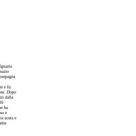
“Ignazio
gnazio
 compagna
si e fu
ione. Dopo
ti dalla
016
ne ha
sso e
ia acuta e
ette