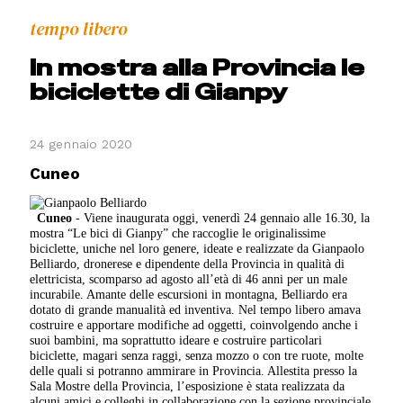
tempo libero
In mostra alla Provincia le
biciclette di Gianpy
24 gennaio 2020
Cuneo
Cuneo
- Viene inaugurata oggi, venerdì 24 gennaio alle 16.30, la
mostra “Le bici di Gianpy” che raccoglie le originalissime
biciclette, uniche nel loro genere, ideate e realizzate da Gianpaolo
Belliardo, dronerese e dipendente della Provincia in qualità di
elettricista, scomparso ad agosto all’età di 46 anni per un male
incurabile.
Amante delle escursioni in montagna, Belliardo era
dotato di grande manualità ed inventiva. Nel tempo libero amava
costruire e apportare modifiche ad oggetti, coinvolgendo anche i
suoi bambini, ma soprattutto ideare e costruire particolari
biciclette, magari senza raggi, senza mozzo o con tre ruote, molte
delle quali si potranno ammirare in Provincia. Allestita presso la
Sala Mostre della Provincia, l’esposizione è stata realizzata da
alcuni amici e colleghi in collaborazione con la sezione provinciale