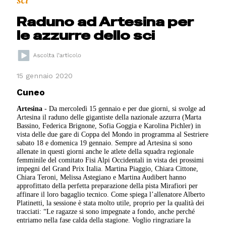
sci
Raduno ad Artesina per
le azzurre dello sci
15 gennaio 2020
Cuneo
Artesina
- Da mercoledì 15 gennaio e per due giorni, si svolge ad
Artesina il raduno delle gigantiste della nazionale azzurra (Marta
Bassino, Federica Brignone, Sofia Goggia e Karolina Pichler) in
vista delle due gare di Coppa del Mondo in programma al Sestriere
sabato 18 e domenica 19 gennaio. Sempre ad Artesina si sono
allenate in questi giorni anche le atlete della squadra regionale
femminile del comitato Fisi Alpi Occidentali in vista dei prossimi
impegni del Grand Prix Italia. Martina Piaggio, Chiara Cittone,
Chiara Teroni, Melissa Astegiano e Martina Audibert hanno
approfittato della perfetta preparazione della pista Mirafiori per
affinare il loro bagaglio tecnico. Come spiega l’allenatore Alberto
Platinetti, la sessione è stata molto utile, proprio per la qualità dei
tracciati: “Le ragazze si sono impegnate a fondo, anche perché
entriamo nella fase calda della stagione. Voglio ringraziare la