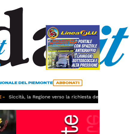
a
ACCEDI
ABBONATI
GIONALE DEL PIEMONTE
ABBONATI
Siccità, la Regione verso la richiesta dello stato di calam