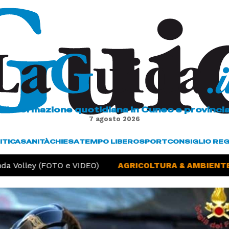
L'informazione quotidiana in Cuneo e provinci
7 agosto 2026
ITICA
SANITÀ
CHIESA
TEMPO LIBERO
SPORT
CONSIGLIO RE
a Volley (FOTO e VIDEO)
AGRICOLTURA & AMBIENTE -