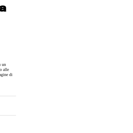
sa
u un
o alle
agine di