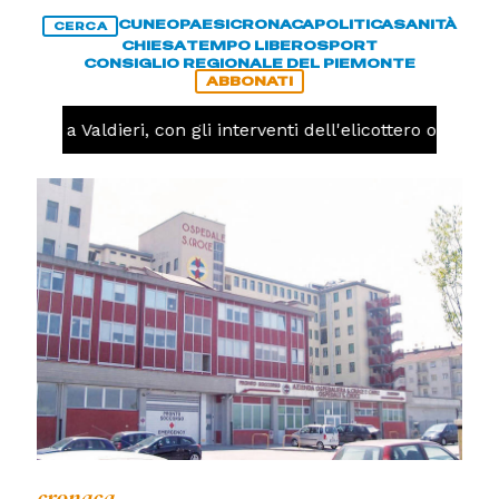
CUNEO
PAESI
CRONACA
POLITICA
SANITÀ
CERCA
CHIESA
TEMPO LIBERO
SPORT
CONSIGLIO REGIONALE DEL PIEMONTE
ABBONATI
endio a Valdieri, con gli interventi dell'elicottero oggi p
cronaca