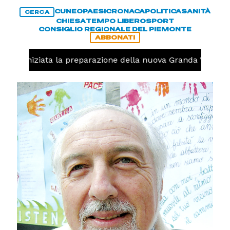
CUNEO
PAESI
CRONACA
POLITICA
SANITÀ
CERCA
CHIESA
TEMPO LIBERO
SPORT
CONSIGLIO REGIONALE DEL PIEMONTE
ABBONATI
volo, iniziata la preparazione della nuova Granda Volley (