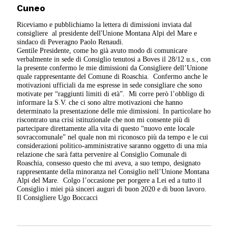
Cuneo
Riceviamo e pubblichiamo la lettera di dimissioni inviata dal
consigliere al presidente dell'Unione Montana Alpi del Mare e
sindaco di Peveragno Paolo Renaudi.
Gentile Presidente,
come ho già avuto modo di comunicare
verbalmente in sede di Consiglio tenutosi a Boves il 28/12 u.s., con
la presente confermo le mie dimissioni da Consigliere dell’Unione
quale rappresentante del Comune di Roaschia.
Confermo anche le
motivazioni ufficiali da me espresse in sede consigliare che sono
motivate per “raggiunti limiti di età”.
Mi corre però l’obbligo di
informare la S.V. che ci sono altre motivazioni che hanno
determinato la presentazione delle mie dimissioni.
In particolare ho
riscontrato una crisi istituzionale che non mi consente più di
partecipare direttamente alla vita di questo “nuovo ente locale
sovraccomunale” nel quale non mi riconosco più da tempo e le cui
considerazioni politico-amministrative saranno oggetto di una mia
relazione che sarà fatta pervenire al Consiglio Comunale di
Roaschia, consesso questo che mi aveva, a suo tempo, designato
rappresentante della minoranza nel Consiglio nell’Unione Montana
Alpi del Mare.
Colgo l’occasione per porgere a Lei ed a tutto il
Consiglio i miei pià sinceri auguri di buon 2020 e di buon lavoro.
Il Consigliere
Ugo Boccacci