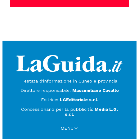
Testata d'informazione in Cuneo e provincia
Direttore responsabile:
Massimiliano Cavallo
Editrice:
LGEditoriale s.r.l.
Concessionario per la pubblicità:
Media L.G.
s.r.l.
MENU