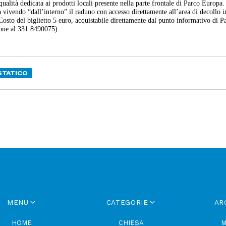
ualità dedicata ai prodotti locali presente nella parte frontale di Parco Europa
va vivendo “dall’interno” il raduno con accesso direttamente all’area di decollo i
osto del biglietto 5 euro, acquistabile direttamente dal punto informativo di P
ione al 331.8490075).
STATICO
MENU
CATEGORIE
AR
HOME
CHIESA
M