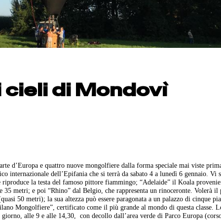
 cieli di Mondovì
parte d’Europa e quattro nuove mongolfiere dalla forma speciale mai viste prima
ico internazionale dell’Epifania che si terrà da sabato 4 a lunedì 6 gennaio. Vi 
 riproduce la testa del famoso pittore fiammingo; “Adelaide” il Koala provenie
e 35 metri; e poi “Rhino” dal Belgio, che rappresenta un rinoceronte. Volerà il 
(quasi 50 metri); la sua altezza può essere paragonata a un palazzo di cinque pia
Milano Mongolfiere”, certificato come il più grande al mondo di questa classe. L
 giorno, alle 9 e alle 14,30, con decollo dall’area verde di Parco Europa (cors