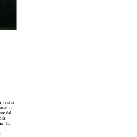
, così si
saranno
nte dal
più
ni. Ci
e
o