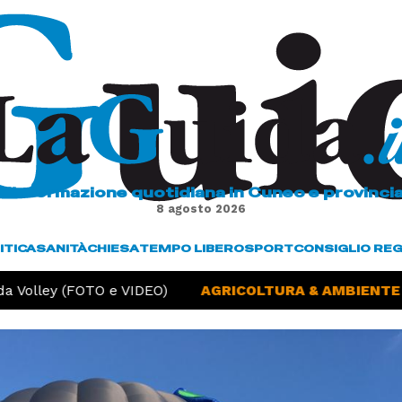
L'informazione quotidiana in Cuneo e provinci
8 agosto 2026
ITICA
SANITÀ
CHIESA
TEMPO LIBERO
SPORT
CONSIGLIO RE
 Volley (FOTO e VIDEO)
AGRICOLTURA & AMBIENTE -