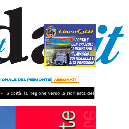
a
ACCEDI
ABBONATI
GIONALE DEL PIEMONTE
ABBONATI
Siccità, la Regione verso la richiesta dello stato di calami