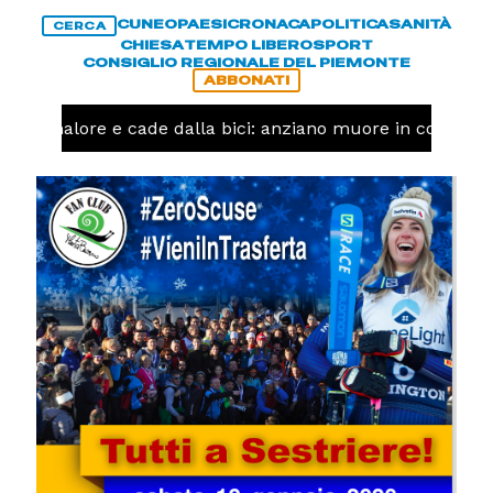
CUNEO
PAESI
CRONACA
POLITICA
SANITÀ
CERCA
CHIESA
TEMPO LIBERO
SPORT
CONSIGLIO REGIONALE DEL PIEMONTE
ABBONATI
 un malore e cade dalla bici: anziano muore in corso Ni