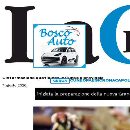
HOME
CONTATTI
L'informazione quotidiana in Cuneo e provincia
CUNEO
PAESI
CRONACA
POL
CERCA
7 agosto 2026
 -
Pallavolo, iniziata la preparazione della nuova Granda