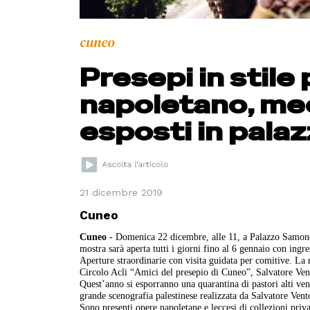
cuneo
Presepi in stile
napoletano, mecc
esposti in pal
21 dicembre 2019
Cuneo
Cuneo
- Domenica 22 dicembre, alle 11, a Palazzo Samone 
mostra sarà aperta tutti i giorni fino al 6 gennaio con ingres
Aperture straordinarie con visita guidata per comitive. La 
Circolo Acli “Amici del presepio di Cuneo”, Salvatore Vento
Quest’anno si esporranno una quarantina di pastori alti vent
grande scenografia palestinese realizzata da Salvatore Vent
Sono presenti
opere napoletane e leccesi di collezioni priva