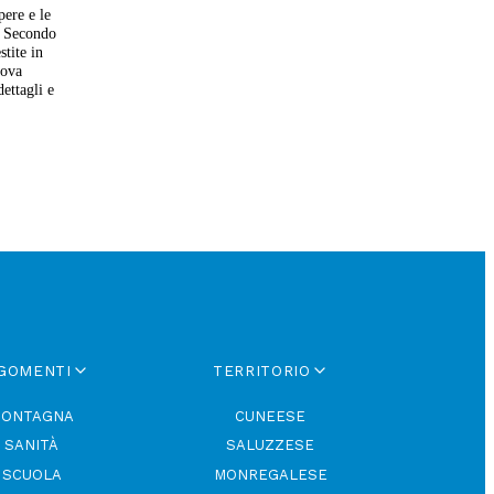
pere e le
Secondo
tite in
rova
ettagli e
GOMENTI
TERRITORIO
ONTAGNA
CUNEESE
SANITÀ
SALUZZESE
SCUOLA
MONREGALESE