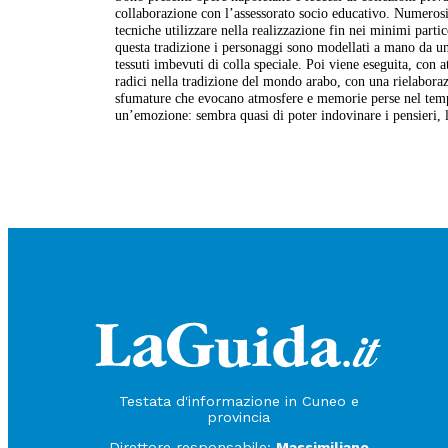
collaborazione con l’assessorato socio educativo. Numerosi a
tecniche utilizzare nella realizzazione fin nei minimi par
questa tradizione i personaggi sono modellati a mano da una
tessuti imbevuti di colla speciale. Poi viene eseguita, con at
radici nella tradizione del mondo arabo, con una rielaborazi
sfumature che evocano atmosfere e memorie perse nel tempo.
un’emozione: sembra quasi di poter indovinare i pensieri, l
Testata d'informazione in Cuneo e
provincia
Direttore responsabile:
Massimiliano