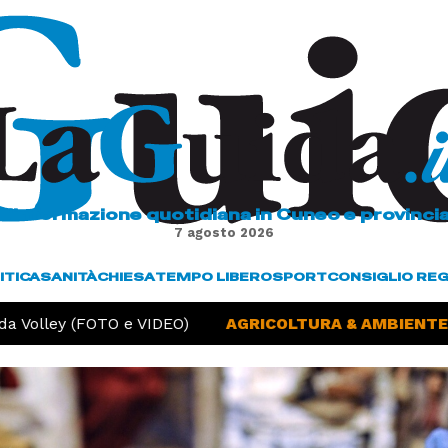
L'informazione quotidiana in Cuneo e provinci
7 agosto 2026
ITICA
SANITÀ
CHIESA
TEMPO LIBERO
SPORT
CONSIGLIO RE
 Volley (FOTO e VIDEO)
AGRICOLTURA & AMBIENTE -