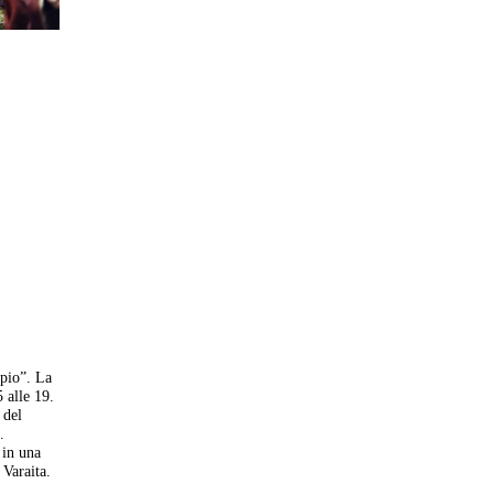
epio”. La
5 alle 19.
 del
.
 in una
 Varaita.