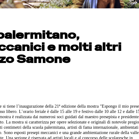
 palermitano,
anici e molti altri
azzo Samone
si tiene l’inaugurazione della 21ª edizione della mostra “Espongo il mio pres
so libero. L’orario feriale è dalle 15 alle 19 e festivo dalle 10 alle 12 e dalle 1
mostra è realizzata dai numerosi soci guidati dal maestro presepista e presidente
. La mostra si caratterizza per opere selezionate e originali di notevole pregio
i centimetri della scuola palermitana, artisti di fama internazionale, ambientati
o.
Sono esposti presepi meccanici e una grande ambientazione rurale della valle
te. Una sezione è riservata ad artisti locali e al concorso delle scolaresche in