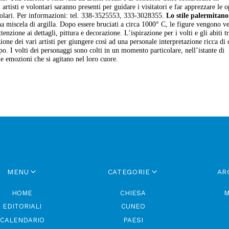
rtisti e volontari saranno presenti per guidare i visitatori e far apprezzare le o
ticolari. Per informazioni: tel. 338-3525553, 333-3028355.
Lo stile palermitano
 miscela di argilla. Dopo essere bruciati a circa 1000° C, le figure vengono ves
tenzione ai dettagli, pittura e decorazione. L’ispirazione per i volti e gli abiti t
one dei vari artisti per giungere così ad una personale interpretazione ricca di d
 I volti dei personaggi sono colti in un momento particolare, nell’istante di
e emozioni che si agitano nel loro cuore.
MENU
CATEGORIE
AR
HOME
CHIESA
M
EDITORIALI
CUNEO
CALENDARIO
PAESI