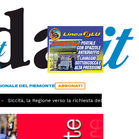
a
ACCEDI
ABBONATI
GIONALE DEL PIEMONTE
ABBONATI
Siccità, la Regione verso la richiesta dello stato di calami