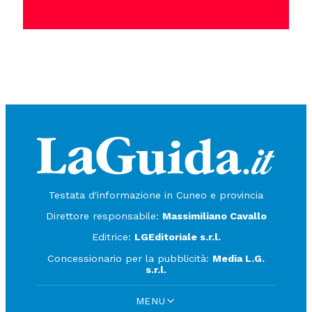
Testata d'informazione in Cuneo e provincia
Direttore responsabile:
Massimiliano Cavallo
Editrice:
LGEditoriale s.r.l.
Concessionario per la pubblicità:
Media L.G.
s.r.l.
MENU