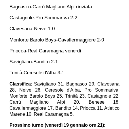
Bagnasco-Carrù Magliano Alpi rinviata
Castagnole-Pro Sommariva 2-2
Clavesana-Neive 1-0
Monforte Barolo Boys-Cavallermaggiore 2-0
Priocca-Real Caramagna venerdì
Savigliano-Bandito 2-1
Trinità-Ceresole d'Alba
3-1
Classifica
:
Savigliano 31,
Bagnasco 29,
Clavesana
28,
Neive
26
,
Ceresole d'Alba
,
Pro Sommariva,
Monforte Barolo Boys 2
5
,
Trinità 23,
Castagnole 2
2
,
Carrù Magliano Alpi
20
,
Benese 18,
Cavallermaggiore
17
, Bandito
14
, Priocca
11
, Atletico
Marene
10
, Real Caramagna
5
.
Prossimo turno (venerdì 19 gennaio ore 21):