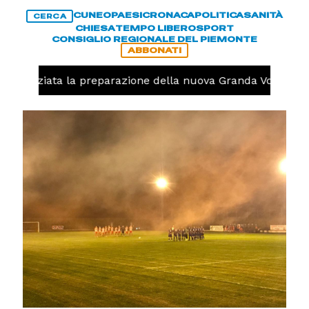
CUNEO
PAESI
CRONACA
POLITICA
SANITÀ
CERCA
CHIESA
TEMPO LIBERO
SPORT
CONSIGLIO REGIONALE DEL PIEMONTE
ABBONATI
o, iniziata la preparazione della nuova Granda Volley (FO