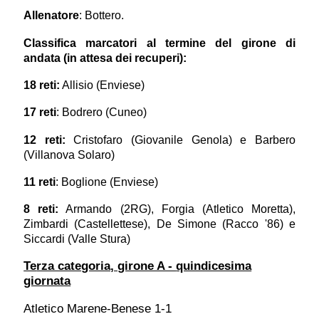
Allenatore
: Bottero.
Classifica marcatori al termine del girone di
andata (in attesa dei recuperi):
18 reti:
Allisio (Enviese)
17 reti
: Bodrero (Cuneo)
12 reti:
Cristofaro (Giovanile Genola) e Barbero
(Villanova Solaro)
11 reti
: Boglione (Enviese)
8 reti:
Armando (2RG), Forgia (Atletico Moretta),
Zimbardi (Castellettese), De Simone (Racco '86) e
Siccardi (Valle Stura)
Te
rza categoria, girone A -
quindicesima
giornata
Atletico Marene-Benese 1-1