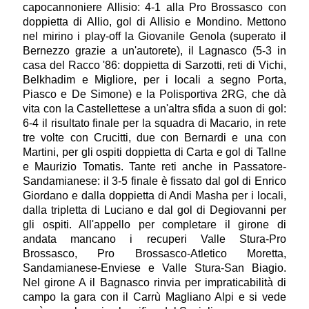
capocannoniere Allisio: 4-1 alla Pro Brossasco con
doppietta di Allio, gol di Allisio e Mondino. Mettono
nel mirino i play-off la Giovanile Genola (superato il
Bernezzo grazie a un'autorete), il Lagnasco (5-3 in
casa del Racco '86: doppietta di Sarzotti, reti di Vichi,
Belkhadim e Migliore, per i locali a segno Porta,
Piasco e De Simone) e la Polisportiva 2RG, che dà
vita con la Castellettese a un'altra sfida a suon di gol:
6-4 il risultato finale per la squadra di Macario, in rete
tre volte con Crucitti, due con Bernardi e una con
Martini, per gli ospiti doppietta di Carta e gol di Tallne
e Maurizio Tomatis. Tante reti anche in Passatore-
Sandamianese: il 3-5 finale è fissato dal gol di Enrico
Giordano e dalla doppietta di Andi Masha per i locali,
dalla tripletta di Luciano e dal gol di Degiovanni per
gli ospiti. All'appello per completare il girone di
andata mancano i recuperi Valle Stura-Pro
Brossasco, Pro Brossasco-Atletico Moretta,
Sandamianese-Enviese e Valle Stura-San Biagio.
Nel girone A il Bagnasco rinvia per impraticabilità di
campo la gara con il Carrù Magliano Alpi e si vede