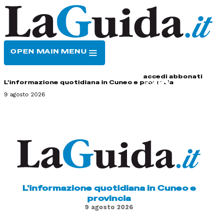
OPEN MAIN MENU
HOME
CONTATTI
accedi
abbonati
L'informazione quotidiana in Cuneo e provincia
9 agosto 2026
L'informazione quotidiana in Cuneo e
provincia
9 agosto 2026