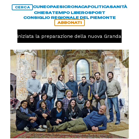
CUNEO
PAESI
CRONACA
POLITICA
SANITÀ
CERCA
CHIESA
TEMPO LIBERO
SPORT
CONSIGLIO REGIONALE DEL PIEMONTE
ABBONATI
avolo, iniziata la preparazione della nuova Granda Volley 