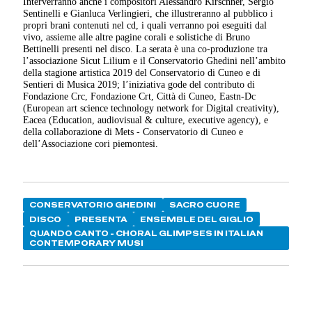
Interverranno anche i compositori Alessandro Kirschner, Sergio
Sentinelli e Gianluca Verlingieri, che illustreranno al pubblico i
propri brani contenuti nel cd, i quali verranno poi eseguiti dal
vivo, assieme alle altre pagine corali e solistiche di Bruno
Bettinelli presenti nel disco. La serata è una co-produzione tra
l’associazione Sicut Lilium e il Conservatorio Ghedini nell’ambito
della stagione artistica 2019 del Conservatorio di Cuneo e di
Sentieri di Musica 2019; l’iniziativa gode del contributo di
Fondazione Crc, Fondazione Crt, Città di Cuneo, Eastn-Dc
(European art science technology network for Digital creativity),
Eacea (Education, audiovisual & culture, executive agency), e
della collaborazione di Mets - Conservatorio di Cuneo e
dell’Associazione cori piemontesi.
CONSERVATORIO GHEDINI
SACRO CUORE
DISCO
PRESENTA
ENSEMBLE DEL GIGLIO
QUANDO CANTO - CHORAL GLIMPSES IN ITALIAN
CONTEMPORARY MUSI