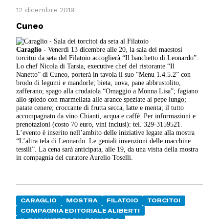
12 dicembre 2019
Cuneo
Caraglio -
Venerdì 13 dicembre alle 20, la sala dei maestosi
torcitoi da seta del Filatoio accoglierà “Il banchetto di Leonardo”.
Lo chef Nicola di Tarsia, executive chef del ristorante “Il
Nanetto” di Cuneo, porterà in tavola il suo “Menu 1.4.5.2” con
brodo di legumi e mandorle; bieta, uova, pane abbrustolito,
zafferano; spago alla crudaiola “Omaggio a Monna Lisa”; fagiano
allo spiedo con marmellata alle arance speziate al pepe lungo;
patate cenere; croccante di frutta secca, latte e menta; il tutto
accompagnato da vino Chianti, acqua e caffè. Per informazioni e
prenotazioni (costo 70 euro, vini inclusi): tel. 329-3159521.
L’evento è inserito nell’ambito delle iniziative legate alla mostra
“L’altra tela di Leonardo. Le geniali invenzioni delle macchine
tessili”. La cena sarà anticipata, alle 19, da una visita della mostra
in compagnia del curatore Aurelio Toselli.
CARAGLIO
MOSTRA
FILATOIO
TORCITOI
COMPAGNIA EDITORIALE ALIBERTI