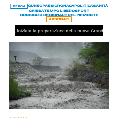
CUNEO
PAESI
CRONACA
POLITICA
SANITÀ
CERCA
CHIESA
TEMPO LIBERO
SPORT
CONSIGLIO REGIONALE DEL PIEMONTE
ABBONATI
lavolo, iniziata la preparazione della nuova Granda Volle