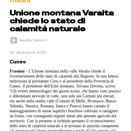
cronaca
Unione montana Varaita
chiede lo stato di
calamità naturale
05 dicembre 2019
Cuneo
Frassino
- L'Unione montana della valle Varaita chiede il
riconoscimento dello stato di calamità alla Regione. In una lettera
indirizzata al presidente Cirio e al presidente della Provincia di
Cuneo, il presidente dell'Ente montano, Silvano Dovetta, scrive:
“Gli eventi meteorologici dei giorni scorsi, che hanno visto precoci
e abbondanti nevicate in valle, non solo nei Comuni più elevati,
ma anche nella media valle (Comuni di Melle, Brossasco, Busca-
Valmala, Venasca, Rossana, Isasca e Piasco) hanno causato il
danneggiamento di estese superfici boschive coltivate a castagneti
da frutto, con conseguenti ingenti danni alle aziende agricole del
territorio. Con la presente si richiede pertanto il riconoscimento
dello stato di calamità naturale e si invitano le autorità competenti
ad assumere gli idonei provvedimenti a tutela di tale settore, già