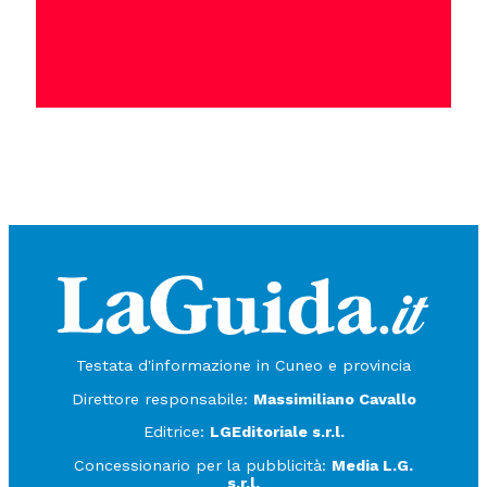
Testata d'informazione in Cuneo e provincia
Direttore responsabile:
Massimiliano Cavallo
Editrice:
LGEditoriale s.r.l.
Concessionario per la pubblicità:
Media L.G.
s.r.l.