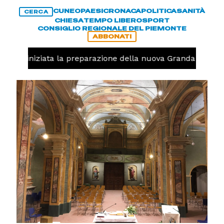
CUNEO
PAESI
CRONACA
POLITICA
SANITÀ
CERCA
CHIESA
TEMPO LIBERO
SPORT
CONSIGLIO REGIONALE DEL PIEMONTE
ABBONATI
avolo, iniziata la preparazione della nuova Granda Volley 