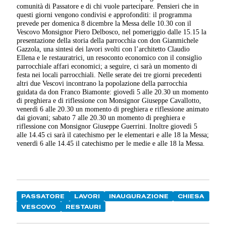
comunità di Passatore e di chi vuole partecipare. Pensieri che in
questi giorni vengono condivisi e approfonditi: il programma
prevede per domenica 8 dicembre la Messa delle 10.30 con il
Vescovo Monsignor Piero Delbosco, nel pomeriggio dalle 15.15 la
presentazione della storia della parrocchia con don Gianmichele
Gazzola, una sintesi dei lavori svolti con l’architetto Claudio
Ellena e le restauratrici, un resoconto economico con il consiglio
parrocchiale affari economici; a seguire, ci sarà un momento di
festa nei locali parrocchiali. Nelle serate dei tre giorni precedenti
altri due Vescovi incontrano la popolazione della parrocchia
guidata da don Franco Biamonte: giovedì 5 alle 20.30 un momento
di preghiera e di riflessione con Monsignor Giuseppe Cavallotto,
venerdì 6 alle 20.30 un momento di preghiera e riflessione animato
dai giovani; sabato 7 alle 20.30 un momento di preghiera e
riflessione con Monsignor Giuseppe Guerrini. Inoltre giovedì 5
alle 14.45 ci sarà il catechismo per le elementari e alle 18 la Messa;
venerdì 6 alle 14.45 il catechismo per le medie e alle 18 la Messa.
PASSATORE
LAVORI
INAUGURAZIONE
CHIESA
VESCOVO
RESTAURI