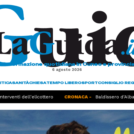
L'informazione quotidiana in Cuneo e provinci
6 agosto 2026
ITICA
SANITÀ
CHIESA
TEMPO LIBERO
SPORT
CONSIGLIO RE
erventi dell'elicottero
CRONACA -
Baldissero d'Alba, 