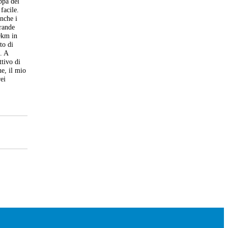
ppa del
facile.
anche i
grande
30km in
to di
. A
ttivo di
ne, il mio
rei