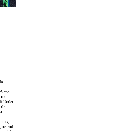
la
rà con
n un
gli Under
adra
 a
i
kating.
 giocarmi