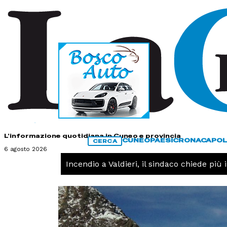
HOME
CONTATTI
L'informazione quotidiana in Cuneo e provincia
CUNEO
PAESI
CRONACA
POL
CERCA
6 agosto 2026
CRONACA -
Incendio a Valdieri, il sindaco chiede più int