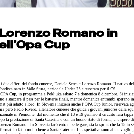
 Lorenzo Romano in
nell’Opa Cup
r i due alfieri del fondo cuneese, Daniele Serra e Lorenzo Romano. Il nativo del
 fondista nato in Valle Stura, nazionale Under 23 e tesserato per il CS
 di OPA Cup, in programma a Pokljuka sabato 7 e domenica 8 dicembre. Si inizie
o a staccare il pass per le batterie finali, mentre domenica entrambi sperano i
at più adatto a loro. In Slovenia inizierà anche l’OPA Cup Junior, riservata a
sarà però Paolo Rivero, allenatore cuneese che guida i giovani juniores della squ
azionale in Piemonte, dal momento che il 18 e 19 gennaio il circuito farà tappa
po la prestazione di Santa Caterina e con un buono stato di forma, che spero d
orenzo Romano - In Slovenia farò entrambe le gare, sia la sprint che la 15 in s
o format ho fatto molto bene a Santa Caterina. Le aspettative sono alte e voglio