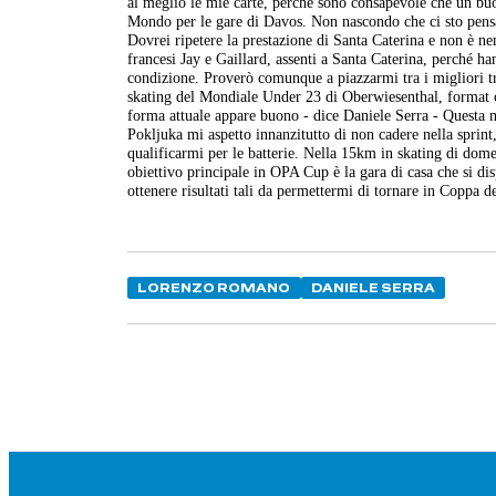
al meglio le mie carte, perché sono consapevole che un buo
Mondo per le gare di Davos. Non nascondo che ci sto pensand
Dovrei ripetere la prestazione di Santa Caterina e non è n
francesi Jay e Gaillard, assenti a Santa Caterina, perché
condizione. Proverò comunque a piazzarmi tra i migliori tr
skating del Mondiale Under 23 di Oberwiesenthal, format ch
forma attuale appare buono - dice Daniele Serra - Questa m
Pokljuka mi aspetto innanzitutto di non cadere nella sprint
qualificarmi per le batterie. Nella 15km in skating di domen
obiettivo principale in OPA Cup è la gara di casa che si di
ottenere risultati tali da permettermi di tornare in Coppa d
LORENZO ROMANO
DANIELE SERRA