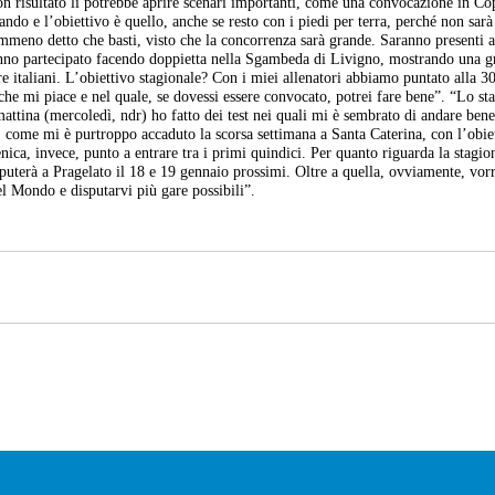
n risultato lì potrebbe aprire scenari importanti, come una convocazione in Co
o e l’obiettivo è quello, anche se resto con i piedi per terra, perché non sarà 
emmeno detto che basti, visto che la concorrenza sarà grande. Saranno presenti 
 hanno partecipato facendo doppietta nella Sgambeda di Livigno, mostrando una 
e italiani. L’obiettivo stagionale? Con i miei allenatori abbiamo puntato alla 
e mi piace e nel quale, se dovessi essere convocato, potrei fare bene”. “Lo sta
attina (mercoledì, ndr) ho fatto dei test nei quali mi è sembrato di andare bene
, come mi è purtroppo accaduto la scorsa settimana a Santa Caterina, con l’obie
ica, invece, punto a entrare tra i primi quindici. Per quanto riguarda la stagio
sputerà a Pragelato il 18 e 19 gennaio prossimi. Oltre a quella, ovviamente, vor
el Mondo e disputarvi più gare possibili”.