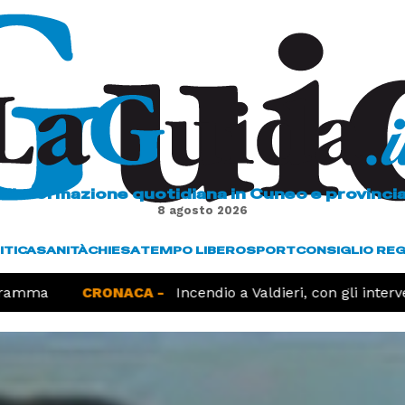
L'informazione quotidiana in Cuneo e provinci
8 agosto 2026
ITICA
SANITÀ
CHIESA
TEMPO LIBERO
SPORT
CONSIGLIO RE
amma
CRONACA -
Incendio a Valdieri, con gli interven