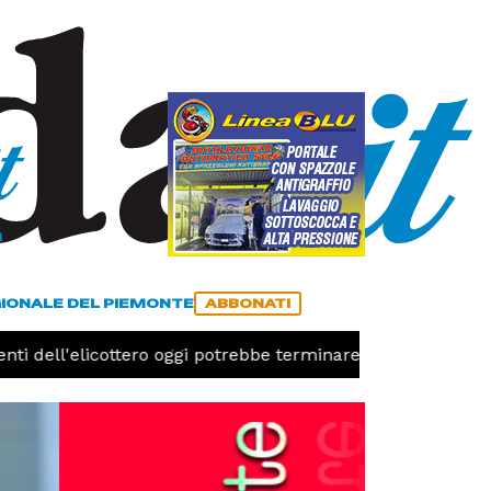
a
ACCEDI
ABBONATI
GIONALE DEL PIEMONTE
ABBONATI
ti dell'elicottero oggi potrebbe terminare l'emergenza