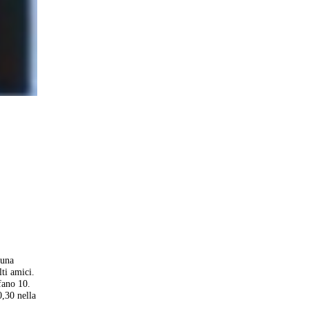
 una
ti amici.
fano 10.
0,30 nella