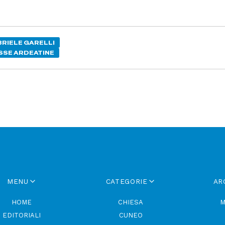
RIELE GARELLI
SSE ARDEATINE
MENU
CATEGORIE
AR
HOME
CHIESA
M
EDITORIALI
CUNEO