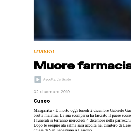
cronaca
Muore farmacist
02 dicembre 2019
Cuneo
Margarita
- È morto oggi lunedì 2 dicembre Gabriele Gare
brutta malattia. La sua scomparsa ha lasciato il paese scos
I funerali si terranno mercoledì 4 dicembre nella parrocchi
Dopo le esequie ala salma sarà accolta nel cimitero di Leseg
chiesa di San Sebastiano a Lesegno.