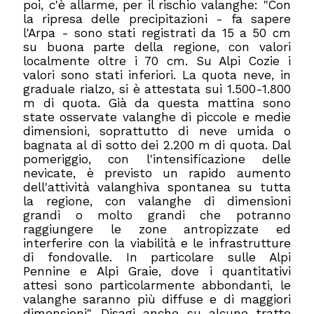
poi, c'è allarme, per il rischio valanghe: "Con
la ripresa delle precipitazioni - fa sapere
l'Arpa - sono stati registrati da 15 a 50 cm
su buona parte della regione, con valori
localmente oltre i 70 cm. Su Alpi Cozie i
valori sono stati inferiori. La quota neve, in
graduale rialzo, si è attestata sui 1.500-1.800
m di quota. Già da questa mattina sono
state osservate valanghe di piccole e medie
dimensioni, soprattutto di neve umida o
bagnata al di sotto dei 2.200 m di quota. Dal
pomeriggio, con l'intensificazione delle
nevicate, è previsto un rapido aumento
dell'attività valanghiva spontanea su tutta
la regione, con valanghe di dimensioni
grandi o molto grandi che potranno
raggiungere le zone antropizzate ed
interferire con la viabilità e le infrastrutture
di fondovalle. In particolare sulle Alpi
Pennine e Alpi Graie, dove i quantitativi
attesi sono particolarmente abbondanti, le
valanghe saranno più diffuse e di maggiori
dimensioni". Disagi anche su alcune tratte