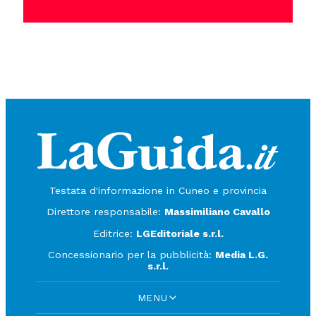
Testata d'informazione in Cuneo e provincia
Direttore responsabile:
Massimiliano Cavallo
Editrice:
LGEditoriale s.r.l.
Concessionario per la pubblicità:
Media L.G.
s.r.l.
MENU