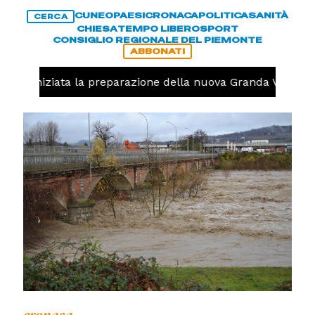
CUNEO
PAESI
CRONACA
POLITICA
SANITÀ
CERCA
CHIESA
TEMPO LIBERO
SPORT
CONSIGLIO REGIONALE DEL PIEMONTE
ABBONATI
olo, iniziata la preparazione della nuova Granda Volley (
cronaca