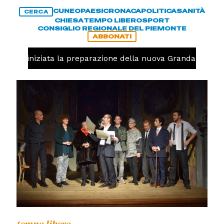
CUNEO
PAESI
CRONACA
POLITICA
SANITÀ
CERCA
CHIESA
TEMPO LIBERO
SPORT
CONSIGLIO REGIONALE DEL PIEMONTE
ABBONATI
avolo, iniziata la preparazione della nuova Granda Volley 