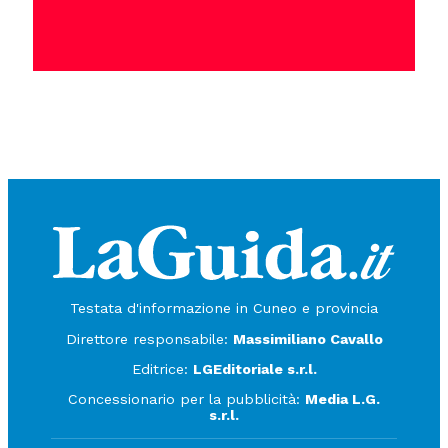
Testata d'informazione in Cuneo e provincia
Direttore responsabile:
Massimiliano Cavallo
Editrice:
LGEditoriale s.r.l.
Concessionario per la pubblicità:
Media L.G.
s.r.l.