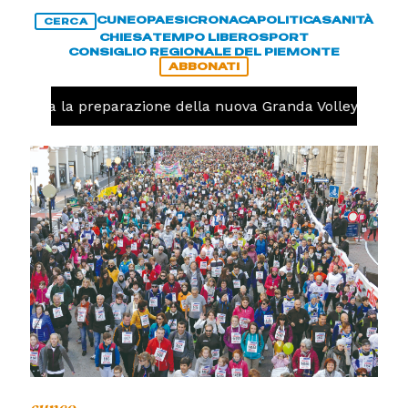
CUNEO
PAESI
CRONACA
POLITICA
SANITÀ
CERCA
CHIESA
TEMPO LIBERO
SPORT
CONSIGLIO REGIONALE DEL PIEMONTE
ABBONATI
 iniziata la preparazione della nuova Granda Volley (FOTO 