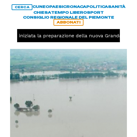
CUNEO
PAESI
CRONACA
POLITICA
SANITÀ
CERCA
CHIESA
TEMPO LIBERO
SPORT
CONSIGLIO REGIONALE DEL PIEMONTE
ABBONATI
lavolo, iniziata la preparazione della nuova Granda Volley