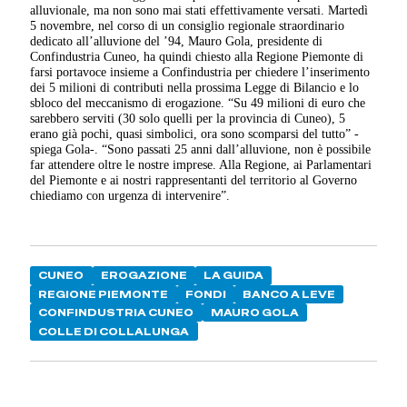
alluvionale, ma non sono mai stati effettivamente versati. Martedì
5 novembre, nel corso di un consiglio regionale straordinario
dedicato all’alluvione del ’94, Mauro Gola, presidente di
Confindustria Cuneo, ha quindi chiesto alla Regione Piemonte di
farsi portavoce insieme a Confindustria per chiedere l’inserimento
dei 5 milioni di contributi nella prossima Legge di Bilancio e lo
sbloco del meccanismo di erogazione. “Su 49 milioni di euro che
sarebbero serviti (30 solo quelli per la provincia di Cuneo), 5
erano già pochi, quasi simbolici, ora sono scomparsi del tutto” -
spiega Gola-. “Sono passati 25 anni dall’alluvione, non è possibile
far attendere oltre le nostre imprese. Alla Regione, ai Parlamentari
del Piemonte e ai nostri rappresentanti del territorio al Governo
chiediamo con urgenza di intervenire”.
CUNEO
EROGAZIONE
LA GUIDA
REGIONE PIEMONTE
FONDI
BANCO A LEVE
CONFINDUSTRIA CUNEO
MAURO GOLA
COLLE DI COLLALUNGA