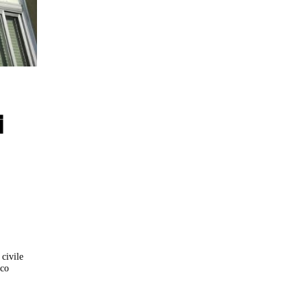
i
 civile
rco