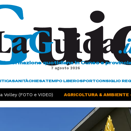
L'informazione quotidiana in Cuneo e provinci
7 agosto 2026
ITICA
SANITÀ
CHIESA
TEMPO LIBERO
SPORT
CONSIGLIO RE
 Volley (FOTO e VIDEO)
AGRICOLTURA & AMBIENTE -