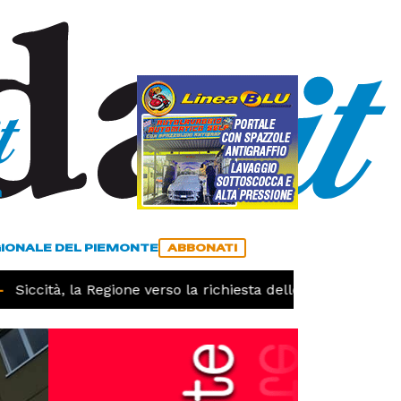
a
ACCEDI
ABBONATI
GIONALE DEL PIEMONTE
ABBONATI
Siccità, la Regione verso la richiesta dello stato di calami