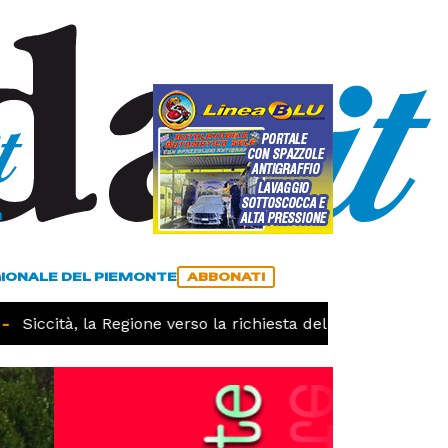
a
ACCEDI
ABBONATI
GIONALE DEL PIEMONTE
ABBONATI
Siccità, la Regione verso la richiesta dello stato di calami