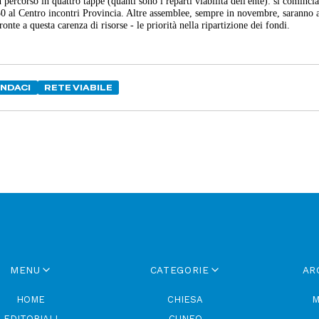
percorso in quattro tappe (quanti sono i reparti viabilità dell'ente): si cominci
0 al Centro incontri Provincia. Altre assemblee, sempre in novembre, saranno 
nte a questa carenza di risorse - le priorità nella ripartizione dei fondi.
INDACI
RETE VIABILE
MENU
CATEGORIE
AR
HOME
CHIESA
M
EDITORIALI
CUNEO