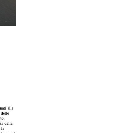
nati alla
 delle
to,
za della
 la