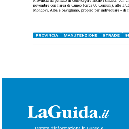
Provincia ha pensato di coinvolgere anche i sindaci, con un 
novembre con l'area di Cuneo (circa 60 Comuni), alle 17.3
Mondovì, Alba e Savigliano, proprio per individuare - di fro
PROVINCIA
MANUTENZIONE
STRADE
S
Testata d'informazione in Cuneo e