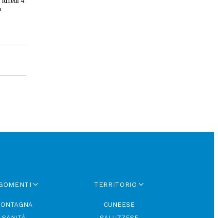
a lunedì 4
a
GOMENTI
TERRITORIO
ONTAGNA
CUNEESE
SANITÀ
SALUZZESE