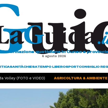
L'informazione quotidiana in Cuneo e provinci
6 agosto 2026
ITICA
SANITÀ
CHIESA
TEMPO LIBERO
SPORT
CONSIGLIO RE
 Volley (FOTO e VIDEO)
AGRICOLTURA & AMBIENTE -