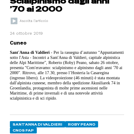
Scialpinismo dagli anni
’70 ai 2000
24 ottobre 2019
Cuneo
Sant'Anna di Valdieri
- Per la rassegna d’autunno “Appuntamenti
sotto l'Asta - Incontri a Sant'Anna di Valdieri, capitale alpinistica
delle Alpi Marittime”, Roberto (Roby) Peano, sabato 26 ottobre,
presenta “Com'eravamo: scialpinismo e alpinismo dagli anni '70 ai
2000”. Ritrovo, alle 17.30, presso l’Hosteria la Casaregina
(ingresso libero). La videoproiezione (46 minuti) è stata montata
dall'alpinista cuneese, membro della spedizione Akusiliarek 74 in
Groenlandia, protagonista di molte prime ascensioni nelle
Marittime, di prime invernali e di una notevole attività
scialpinistica e di sci ripido.
SANT'ANNA DI VALDIERI
ROBY PEANO
CNOS FAP