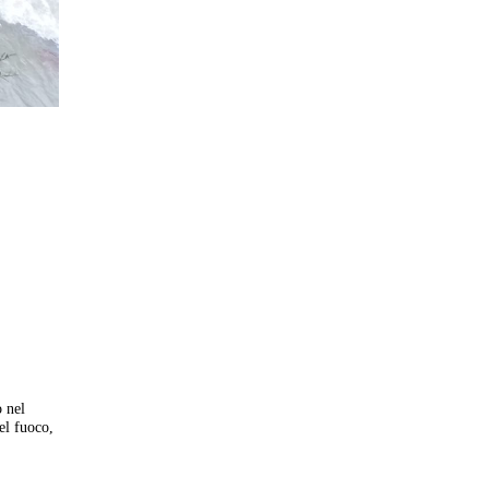
o nel
del fuoco,