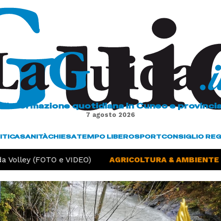
L'informazione quotidiana in Cuneo e provinci
7 agosto 2026
ITICA
SANITÀ
CHIESA
TEMPO LIBERO
SPORT
CONSIGLIO RE
 Volley (FOTO e VIDEO)
AGRICOLTURA & AMBIENTE -