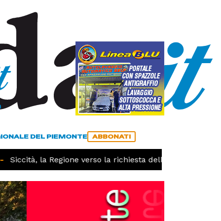
a
ACCEDI
ABBONATI
GIONALE DEL PIEMONTE
ABBONATI
Siccità, la Regione verso la richiesta dello stato di calami