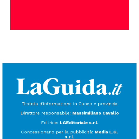
Testata d'informazione in Cuneo e provincia
Direttore responsabile:
Massimiliano Cavallo
Editrice:
LGEditoriale s.r.l.
Concessionario per la pubblicità:
Media L.G.
s.r.l.