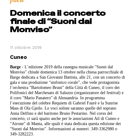
paesi
Domenica il concerto
finale di “Suoni dal
Monviso”
11 ottobre 2019
Cuneo
Barge
-
L’edizione 2019 della rassegna musicale “Suoni dal
Monviso” chiude domenica 13 ottobre nella chiesa parrocchiale di
Barge dedicata a San Giovanni Battista, alle 21, con un concerto di
gala e una produzione “sinfonico corale”, che vede protagonista
l’orchestra “Bartolomeo Bruni” della Città di Cuneo, il coro dei
Polifonici del Marchesato di Saluzzo (organizzatore del festival) e
il coro “Mario Panatero” di Alessandria. In programma
l’esecuzione del celebre Requiem di Gabriel Faurè e la Sunrise
Mass di Ola Gjeilo. Le voci soliste saranno quelle del soprano
Anna Delfino e del baritono Bruno Pestarino. Nel corso del
concerto, ci sarà spazio anche per le associazioni Ail di Cuneo e
“Airone” di Manta, alle quali è stata dedicata questa edizione dei
“Suoni dal Monviso”. Informazioni ai numeri: 349-3362980 o
349-3282223.