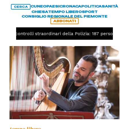
CUNEO
PAESI
CRONACA
POLITICA
SANITÀ
CERCA
CHIESA
TEMPO LIBERO
SPORT
CONSIGLIO REGIONALE DEL PIEMONTE
ABBONATI
neo, controlli straordinari della Polizia: 187 persone identif