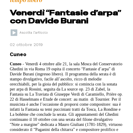
tempo libero
Venerdì “Fantasie d’arpa”
con Davide Burani
02 ottobre 2019
Cuneo
Cuneo
- Venerdì 4 ottobre alle 21, la sala Mosca del Conservatorio
Ghedini in via Roma 19 ospita il concerto “Fantasie d’arpa” di
Davide Burani (ingresso libero). Il programma della serata è di
stampo divulgativo, facile all’ascolto, ricco di melodie
orecchiabili, per la gioia del pubblico: si comincia con la sonata
per arpa di Rossini, seguita da La source op. 23 di Zabel, la
Fantasia su La Traviata di Giuseppe Verdi di Caramiello, Prière op.
22 di Hasselmans e Etude de concert: au matin
di Tournier. Per il
musicista è anche l’occasione di proporsi come compositore: sua è
infatti la Fantasia su temi pucciniani tratti da Tosca, La Rondine e
La bohème che conclude la serata. Gli appuntamenti del Ghedini
continuano il 10 ottobre con una serata del filone divulgativo
“Note a margine” dedicata a Mauro Giuliani (1781-1829), virtuoso
considerato il “Paganini della chitarra” e compositore prolifico e